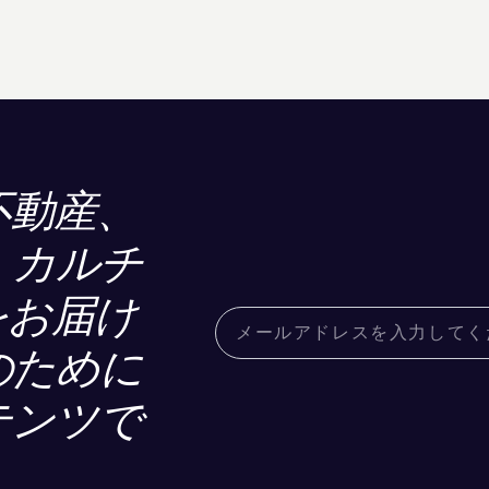
不動産、
、カルチ
をお届け
のために
テンツで