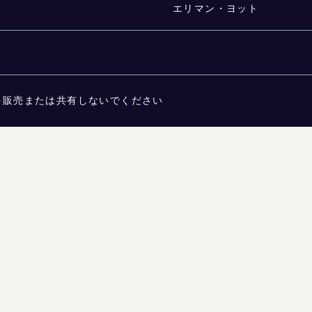
エリマン・ヨット
を販売または共有しないでください
ATIONS FOR PERSONS WITH DISABILITIES
よくある質問
かです。 信頼できるものと見なされますが、保証されるものではありません。コロラド州の閲覧
ouglas Elliman不動産。雇用機会均等法に基づく平等な雇用機会を提供する事業者です。 本
提供されています。 物件情報（面積、部屋数、寝室数、学区等を含むがこれらに限定されない）