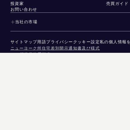
投資家
売買ガイド
お問い合わせ
当社の市場
サイトマップ
用語
プライバシー
クッキー設定
私の個人情報
ニューヨーク州住宅差別開示通知書及び様式
NYS標準業務手順書
NYS TENANTS' RIGHTS TO REASONABLE ACCOMMOD
カリフォルニア州消費者プライバシー法に基づく通知
テキサス州消費者保護法に基づく通知
テキサス州不動産委員会 仲介サービスに関する情報
ニューヨーク市人権法の条文
ニューヨーク市人権委員会
ニューヨーク市所得差別情報源
ニューヨーク市 収入源に基づく差別に関するテナント向け
表示データの出典は、物件所有者または非政府系第三者機関が提供する公的記録のいずれ
れます。
575 マディソン・アベニュー、ニューヨーク、NY 10022。
212.891.7000
© 2026 D
信じられていますが、誤り、脱落、変更、または予告なしの撤回があることを前提として
宅機会均等法に基づく告知。掲載データは2026年8月9日 午前8:51に更新されました。