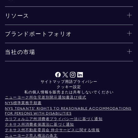
リソース
ブランドポートフォリオ
当社の市場
サイトマップ
用語
プライバシー
クッキー設定
私の個人情報を販売または共有しないでください
ニューヨーク州住宅差別開示通知書及び様式
NYS標準業務手順書
NYS TENANTS' RIGHTS TO REASONABLE ACCOMMODATIONS
FOR PERSONS WITH DISABILITIES
カリフォルニア州消費者プライバシー法に基づく通知
テキサス州消費者保護法に基づく通知
テキサス州不動産委員会 仲介サービスに関する情報
ニューヨーク市人権法の条文