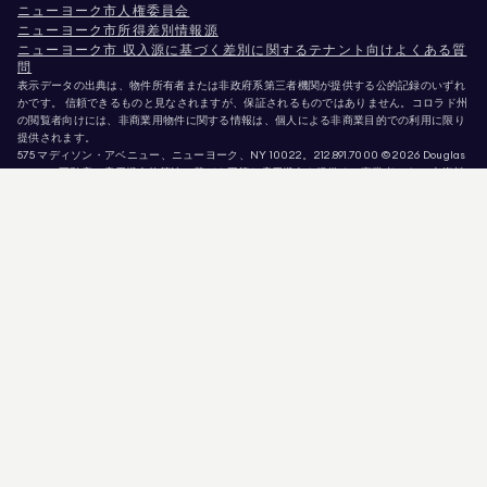
ニューヨーク市人権委員会
ニューヨーク市所得差別情報源
ニューヨーク市 収入源に基づく差別に関するテナント向けよくある質
問
表示データの出典は、物件所有者または非政府系第三者機関が提供する公的記録のいずれ
かです。 信頼できるものと見なされますが、保証されるものではありません。コロラド州
の閲覧者向けには、非商業用物件に関する情報は、個人による非商業目的での利用に限り
提供されます。
575 マディソン・アベニュー、ニューヨーク、NY 10022。
212.891.7000
© 2026 Douglas
Elliman不動産。雇用機会均等法に基づく平等な雇用機会を提供する事業者です。 本資料
に掲載されているすべての情報は、情報提供のみを目的としています。この情報は正確で
あると信じられていますが、誤り、脱落、変更、または予告なしの撤回があることを前提
として提供されています。 物件情報（面積、部屋数、寝室数、学区等を含むがこれらに限
定されない）は、ご自身の弁護士、建築家、またはゾーニング専門家によって確認される
べきです。 住宅機会均等法に基づく告知。掲載データは2026年8月9日 午前9:51に更新さ
れました。
Douglas Ellimanは、カリフォルニア州（免許番号 #01947727）、コロラド州（免許番号
#EC100053892）、コネチカット州（免許番号 #REB.0314827）、 コロンビア特別区（ラ
イセンス番号：REO40000160）、フロリダ州（ライセンス番号：CQ1020232）、メリ
ーランド州（ライセンス番号：645270）、マサチューセッツ州（ライセンス番号：
422764）、ネバダ州（ライセンス番号：1454643）、 ニュージャージー州 ライセンス番
号 # 0572105、ニューヨーク州 ライセンス番号 # 10991211812、テキサス州 ライセンス番
号 # 9008706、バージニア州 ライセンス番号 # 0226035659。
詐欺師が不動産エージェントを装い、有効な物件情報を悪用して偽の保証金を要求してい
ます。 Douglas Ellimanのエージェントまたは物件情報の正当性について疑問がある場合
は、トップメニューの「エージェント」リンクから直接当該エージェントにお問い合わせ
ください。Douglas Ellimanは物件の予約・確保・内見のためにいかなる支払いも要求す