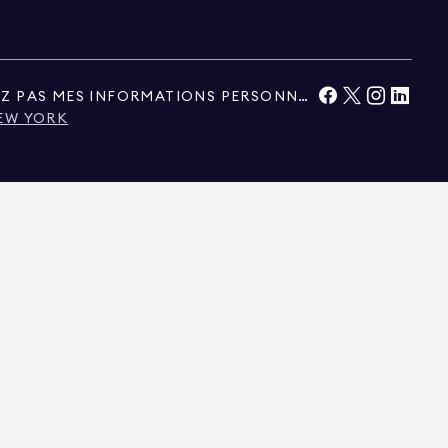
NE VENDEZ PAS ET NE PARTAGEZ PAS MES INFORMATIONS PERSONNELLES.
NEW YORK
 ELLES SONT CONSIDÉRÉES COMME FIABLES, MAIS NE SONT PAS GARANTIES.
AGE PERSONNEL ET NON COMMERCIAL.
 INFORMATIONS PRÉSENTÉES ICI SONT FOURNIES À TITRE INDICATIF
TRE RETIRÉES SANS PRÉAVIS. TOUTES LES INFORMATIONS RELATIVES AUX BIENS
NNONCES IMMOBILIÈRES DOIVENT ÊTRE VÉRIFIÉES PAR VOTRE PROPRE AVOCAT,
3892, AU CONNECTICUT SOUS LE NUMÉRO DE LICENCE REB.0314827, DANS LE
ASSACHUSETTS AVEC LA LICENCE N° 422764, DANS LE NEVADA AVEC LA LICENCE