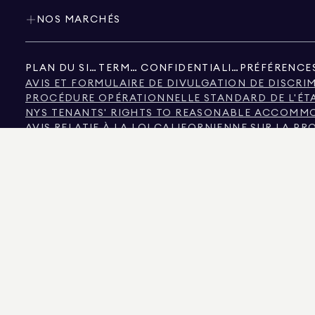
NOS MARCHÉS
PLAN DU SITE
TERMES
CONFIDENTIALITÉ
AVIS ET FORMULAIRE DE DIVULGATION DE DISCRI
PROCÉDURE OPÉRATIONNELLE STANDARD DE L'ÉT
NYS TENANTS' RIGHTS TO REASONABLE ACCOMMOD
AVIS RELATIF À LA LOI CALIFORNIENNE SUR LA P
AVIS RELATIF À LA PROTECTION DES CONSOMMAT
INFORMATIONS DE LA COMMISSION IMMOBILIÈRE 
TEXTE DE LA LOI SUR LES DROITS DE L'HOMME DE 
COMMISSION DES DROITS DE L'HOMME DE LA VILL
NYC SOURCE D'INFORMATIONS SUR LA DISCRIMIN
NYC SOURCE DE REVENUS DISCRIMINATION FAQ P
LA SOURCE DES DONNÉES AFFICHÉES EST SOIT LE PROPRIÉTAIRE DU BIEN IMMOB
POUR LES VISITEURS DU COLORADO, LES INFORMATIONS CONCERNANT LES BI
575 MADISON AVENUE, NEW YORK, NY 10022.
212.891.7000
© 2026 DOUGLAS ELLIM
UNIQUEMENT. BIEN QUE CES INFORMATIONS SOIENT CONSIDÉRÉES COMME EXACTE
IMMOBILIERS, Y COMPRIS, MAIS SANS S'Y LIMITER, LA SUPERFICIE, LE NOMBRE
ARCHITECTE OU EXPERT EN ZONAGE. ÉGALITÉ DES CHANCES EN MATIÈRE DE LOGE
DOUGLAS ELLIMAN EST UN COURTIER IMMOBILIER AGRÉÉ EN CALIFORNIE SOUS L
DISTRICT DE COLUMBIA AVEC LA LICENCE N° REO40000160, EN FLORIDE AVEC L