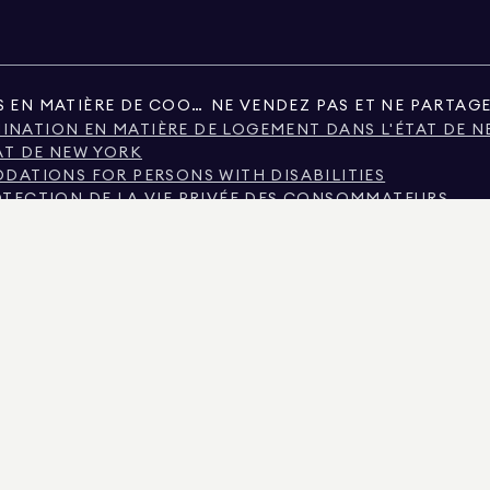
PRÉFÉRENCES EN MATIÈRE DE COOKIES
MINATION EN MATIÈRE DE LOGEMENT DANS L'ÉTAT DE 
AT DE NEW YORK
ATIONS FOR PERSONS WITH DISABILITIES
ROTECTION DE LA VIE PRIVÉE DES CONSOMMATEURS
EURS AU TEXAS
DU TEXAS SUR LES SERVICES DE COURTAGE
LA VILLE DE NEW YORK
E DE NEW YORK
ATION FONDÉE SUR LE REVENU
OUR LES LOCATAIRES
ILIER, SOIT DES REGISTRES PUBLICS FOURNIS PAR DES TIERS NON GOUVERNEMENTAUX.
ENS IMMOBILIERS NON COMMERCIAUX SONT FOURNIES EXCLUSIVEMENT POUR VOTRE US
AN REAL ESTATE. POURVISEUR D'EMPLOI OFFREUR D'ÉGALITÉ DES CHANCES. TOUTES LES
S, ELLES PEUVENT CONTENIR DES ERREURS, DES OMISSIONS, DES MODIFICATIONS OU Ê
 DE PIÈCES, LE NOMBRE DE CHAMBRES ET LE DISTRICT SCOLAIRE INDIQUÉS DANS LES A
MENT. DONNÉES ACTUALISÉES LE 8 AOÛT 2026 À 5:40 PM.
E NUMÉRO DE LICENCE 01947727, AU COLORADO SOUS LE NUMÉRO DE LICENCE EC10005
A LICENCE N° CQ1020232, DANS LE MARYLAND AVEC LA LICENCE N° 645270, DANS LE M