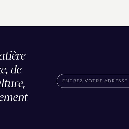
atière
e, de
ulture,
lement