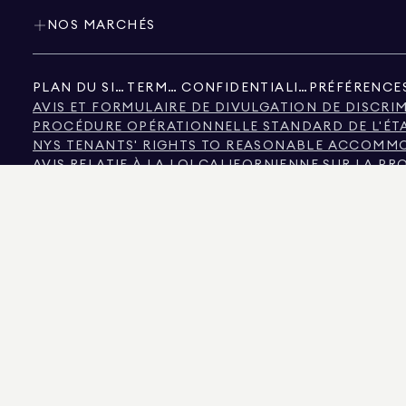
NOS MARCHÉS
PLAN DU SITE
TERMES
CONFIDENTIALITÉ
AVIS ET FORMULAIRE DE DIVULGATION DE DISCRI
PROCÉDURE OPÉRATIONNELLE STANDARD DE L'ÉT
NYS TENANTS' RIGHTS TO REASONABLE ACCOMMOD
AVIS RELATIF À LA LOI CALIFORNIENNE SUR LA P
AVIS RELATIF À LA PROTECTION DES CONSOMMAT
INFORMATIONS DE LA COMMISSION IMMOBILIÈRE 
TEXTE DE LA LOI SUR LES DROITS DE L'HOMME DE 
COMMISSION DES DROITS DE L'HOMME DE LA VILL
NYC SOURCE D'INFORMATIONS SUR LA DISCRIMIN
NYC SOURCE DE REVENUS DISCRIMINATION FAQ P
LA SOURCE DES DONNÉES AFFICHÉES EST SOIT LE PROPRIÉTAIRE DU BIEN IMMOB
POUR LES VISITEURS DU COLORADO, LES INFORMATIONS CONCERNANT LES BI
575 MADISON AVENUE, NEW YORK, NY 10022.
212.891.7000
© 2026 DOUGLAS ELLIM
UNIQUEMENT. BIEN QUE CES INFORMATIONS SOIENT CONSIDÉRÉES COMME EXACTE
IMMOBILIERS, Y COMPRIS, MAIS SANS S'Y LIMITER, LA SUPERFICIE, LE NOMBRE
ARCHITECTE OU EXPERT EN ZONAGE. ÉGALITÉ DES CHANCES EN MATIÈRE DE LOGE
DOUGLAS ELLIMAN EST UN COURTIER IMMOBILIER AGRÉÉ EN CALIFORNIE SOUS L
DISTRICT DE COLUMBIA AVEC LA LICENCE N° REO40000160, EN FLORIDE AVEC L