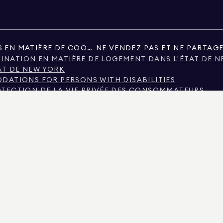
PRÉFÉRENCES EN MATIÈRE DE COOKIES
MINATION EN MATIÈRE DE LOGEMENT DANS L'ÉTAT DE 
AT DE NEW YORK
ATIONS FOR PERSONS WITH DISABILITIES
ROTECTION DE LA VIE PRIVÉE DES CONSOMMATEURS
EURS AU TEXAS
DU TEXAS SUR LES SERVICES DE COURTAGE
LA VILLE DE NEW YORK
E DE NEW YORK
ATION FONDÉE SUR LE REVENU
OUR LES LOCATAIRES
ILIER, SOIT DES REGISTRES PUBLICS FOURNIS PAR DES TIERS NON GOUVERNEMENTAUX.
ENS IMMOBILIERS NON COMMERCIAUX SONT FOURNIES EXCLUSIVEMENT POUR VOTRE US
AN REAL ESTATE. POURVISEUR D'EMPLOI OFFREUR D'ÉGALITÉ DES CHANCES. TOUTES LES
S, ELLES PEUVENT CONTENIR DES ERREURS, DES OMISSIONS, DES MODIFICATIONS OU Ê
 DE PIÈCES, LE NOMBRE DE CHAMBRES ET LE DISTRICT SCOLAIRE INDIQUÉS DANS LES A
MENT. DONNÉES ACTUALISÉES LE 7 AOÛT 2026 À 0:02 PM.
E NUMÉRO DE LICENCE 01947727, AU COLORADO SOUS LE NUMÉRO DE LICENCE EC10005
A LICENCE N° CQ1020232, DANS LE MARYLAND AVEC LA LICENCE N° 645270, DANS LE M