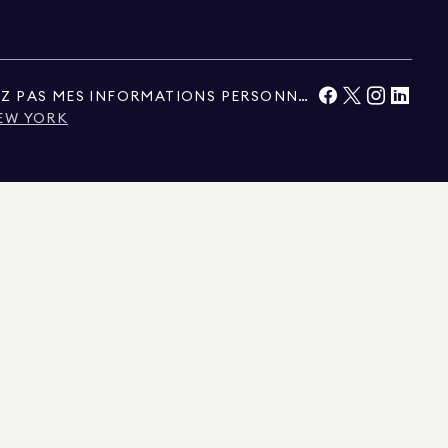
NE VENDEZ PAS ET NE PARTAGEZ PAS MES INFORMATIONS PERSONNELLES.
NEW YORK
 ELLES SONT CONSIDÉRÉES COMME FIABLES, MAIS NE SONT PAS GARANTIES.
AGE PERSONNEL ET NON COMMERCIAL.
 INFORMATIONS PRÉSENTÉES ICI SONT FOURNIES À TITRE INDICATIF
TRE RETIRÉES SANS PRÉAVIS. TOUTES LES INFORMATIONS RELATIVES AUX BIENS
NNONCES IMMOBILIÈRES DOIVENT ÊTRE VÉRIFIÉES PAR VOTRE PROPRE AVOCAT,
3892, AU CONNECTICUT SOUS LE NUMÉRO DE LICENCE REB.0314827, DANS LE
ASSACHUSETTS AVEC LA LICENCE N° 422764, DANS LE NEVADA AVEC LA LICENCE