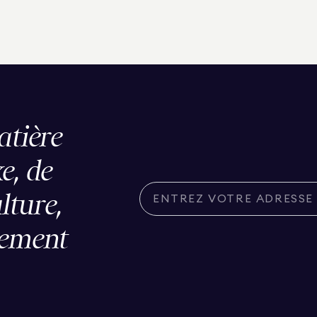
atière
e, de
ulture,
lement