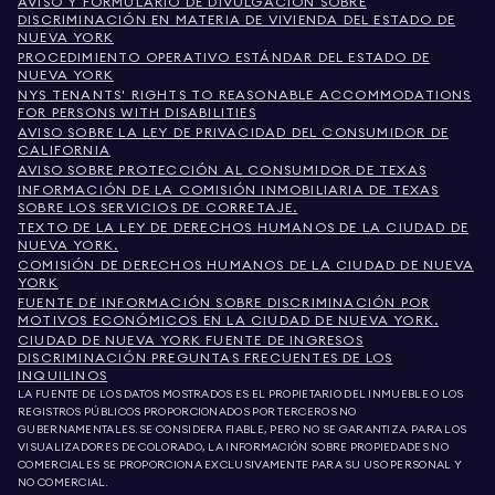
AVISO Y FORMULARIO DE DIVULGACIÓN SOBRE
DISCRIMINACIÓN EN MATERIA DE VIVIENDA DEL ESTADO DE
NUEVA YORK
PROCEDIMIENTO OPERATIVO ESTÁNDAR DEL ESTADO DE
NUEVA YORK
NYS TENANTS' RIGHTS TO REASONABLE ACCOMMODATIONS
FOR PERSONS WITH DISABILITIES
AVISO SOBRE LA LEY DE PRIVACIDAD DEL CONSUMIDOR DE
CALIFORNIA
AVISO SOBRE PROTECCIÓN AL CONSUMIDOR DE TEXAS
INFORMACIÓN DE LA COMISIÓN INMOBILIARIA DE TEXAS
SOBRE LOS SERVICIOS DE CORRETAJE.
TEXTO DE LA LEY DE DERECHOS HUMANOS DE LA CIUDAD DE
NUEVA YORK.
COMISIÓN DE DERECHOS HUMANOS DE LA CIUDAD DE NUEVA
YORK
FUENTE DE INFORMACIÓN SOBRE DISCRIMINACIÓN POR
MOTIVOS ECONÓMICOS EN LA CIUDAD DE NUEVA YORK.
CIUDAD DE NUEVA YORK FUENTE DE INGRESOS
DISCRIMINACIÓN PREGUNTAS FRECUENTES DE LOS
INQUILINOS
LA FUENTE DE LOS DATOS MOSTRADOS ES EL PROPIETARIO DEL INMUEBLE O LOS
REGISTROS PÚBLICOS PROPORCIONADOS POR TERCEROS NO
GUBERNAMENTALES. SE CONSIDERA FIABLE, PERO NO SE GARANTIZA. PARA LOS
VISUALIZADORES DE COLORADO, LA INFORMACIÓN SOBRE PROPIEDADES NO
COMERCIALES SE PROPORCIONA EXCLUSIVAMENTE PARA SU USO PERSONAL Y
NO COMERCIAL.