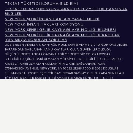
TEKSAS TÜKETICI KORUMA BILDIRIMI
TEKSAS EMLAK KOMISYONU ARACILIK HIZMETLERI HAKKINDA
BILGILER
NEW YORK ŞEHRI İNSAN HAKLARI YASASI METNI
NEW YORK İNSAN HAKLARI KOMISYONU
NEW YORK ŞEHRI GELIR KAYNAĞI AYRIMCILIĞI BILGILERI
NEW YORK ŞEHRI GELIR KAYNAĞI AYRIMCILIĞI KIRACILAR
İÇIN SIKÇA SORULAN SORULAR
GÖSTERİLEN VERİLERİN KAYNAĞI, MÜLK SAHİBİ VEYA SİVİL TOPLUM ÖRGÜTLERİ
TARAFINDAN SAĞLANAN KAMU KAYITLARI OLUP, GÜVENİLİR OLDUĞU
DÜŞÜNÜLMEKTE ANCAK GARANTİ EDİLMEMEKTEDİR. COLORADO'DAKİ
İZLEYİCİLER İÇİN, TİCARİ OLMAYAN MÜLKİYETLERLE İLGİLİ BİLGİLER SADECE
KİŞİSEL, TİCARİ OLMAYAN KULLANIMINIZ İÇİN SAĞLANMAKTADIR.
575 MADISON AVENUE, NEW YORK, NY 10022.
212.891.7000
© 2026 DOUGLAS
ELLIMAN REAL ESTATE. EŞİT İSTİHDAM FIRSATI SAĞLAYICISI. BURADA SUNULAN
TÜM MATERYALLER SADECE BİLGİ AMAÇLI OLARAK SUNULMUŞTUR. BU
BİLGİLERİN DOĞRU OLDUĞUNA İNANIYORUZ, ANCAK HATALAR, EKSİKLİKLER,
DEĞİŞİKLİKLER VEYA ÖN BİLDİRİM OLMADAN GERİ ÇEKİLMELER OLABİLİR. MÜLK
LİSTELERİNDEKİ METREKARE, ODA SAYISI, YATAK ODASI SAYISI VE OKUL BÖLGESİ
DAHİL OLMAK ÜZERE, TÜM MÜLK BİLGİLERİ KENDİ AVUKATINIZ, MİMARINIZ
VEYA İMAR UZMANINIZ TARAFINDAN DOĞRULANMALIDIR. EŞİT KONUT FIRSATI.
LİSTE VERİLERİ 9 AĞU 2026 SAAT ÖÖ 11:33'DE YENİLENMİŞTİR.
DOUGLAS ELLIMAN, KALİFORNİYA'DA 01947727, KOLORADO'DA EC100053892,
CONNECTICUT'TA REB.0314827, COLUMBIA BÖLGESİNDE REO40000160,
FLORIDA'DA CQ1020232, MARYLAND'DA 645270, MASSACHUSETTS'TE 422764,
NEVADA'DA 1454643, NEW JERSEY LİSANS NUMARASI 0572105, NEW YORK LİSANS
NUMARASI 10991211812, TEXAS LİSANS NUMARASI 9008706 VE VIRGINIA LİSANS