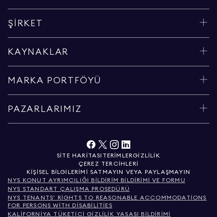
ŞIRKET
KAYNAKLAR
MARKA PORTFÖYÜ
PAZARLARIMIZ
SITE HARITASI
TERIMLER
GIZLILIK
ÇEREZ TERCIHLERI
KIŞISEL BILGILERIMI SATMAYIN VEYA PAYLAŞMAYIN
NYS KONUT AYRIMCILIĞI BILDIRIM BILDIRIMI VE FORMU
NYS STANDART ÇALIŞMA PROSEDÜRÜ
NYS TENANTS' RIGHTS TO REASONABLE ACCOMMODATIONS
FOR PERSONS WITH DISABILITIES
KALIFORNIYA TÜKETICI GIZLILIK YASASI BILDIRIMI