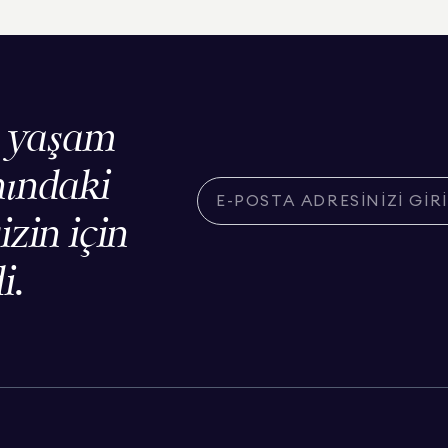
, yaşam
nındaki
izin için
i.