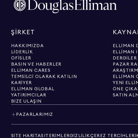
ŞIRKET
KAYNA
HAKKIMIZDA
ELLIMAN 
LIDERLIK
ELLIMAN 
OFISLER
DERGILER
BASIN VE HABERLER
PAZAR RA
ELLIMAN CARES
ARAŞTIRM
TEMSILCI OLARAK KATILIN
ELLIMAN Ö
KARIYER
YENI ELL
ELLIMAN GLOBAL
ÖNE ÇIKA
YATIRIMCILAR
SATIN AL
BIZE ULAŞIN
PAZARLARIMIZ
SITE HARITASI
TERIMLER
GIZLILIK
ÇEREZ TERCIHLERI