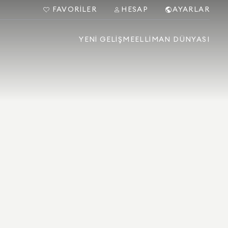
FAVORILER
HESAP
AYARLAR
YENI GELIŞME
ELLIMAN DÜNYASI