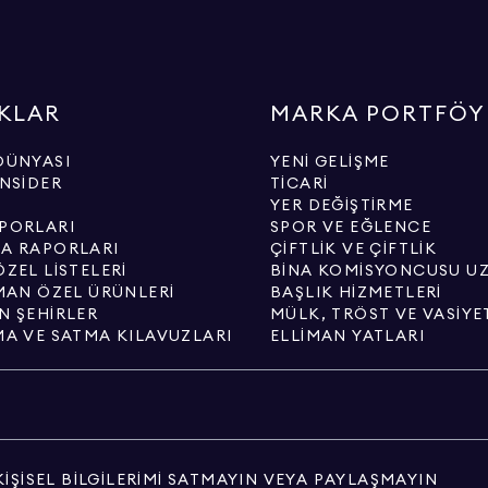
KLAR
MARKA PORTFÖY
DÜNYASI
YENI GELIŞME
INSIDER
TICARI
YER DEĞIŞTIRME
PORLARI
SPOR VE EĞLENCE
A RAPORLARI
ÇIFTLIK VE ÇIFTLIK
ZEL LISTELERI
BINA KOMISYONCUSU U
IMAN ÖZEL ÜRÜNLERI
BAŞLIK HIZMETLERI
N ŞEHIRLER
MÜLK, TRÖST VE VASIYE
MA VE SATMA KILAVUZLARI
ELLIMAN YATLARI
KIŞISEL BILGILERIMI SATMAYIN VEYA PAYLAŞMAYIN