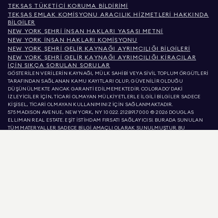
TEKSAS TÜKETICI KORUMA BILDIRIMI
TEKSAS EMLAK KOMISYONU ARACILIK HIZMETLERI HAKKINDA
BILGILER
NEW YORK ŞEHRI İNSAN HAKLARI YASASI METNI
NEW YORK İNSAN HAKLARI KOMISYONU
NEW YORK ŞEHRI GELIR KAYNAĞI AYRIMCILIĞI BILGILERI
NEW YORK ŞEHRI GELIR KAYNAĞI AYRIMCILIĞI KIRACILAR
İÇIN SIKÇA SORULAN SORULAR
GÖSTERİLEN VERİLERİN KAYNAĞI, MÜLK SAHİBİ VEYA SİVİL TOPLUM ÖRGÜTLERİ
TARAFINDAN SAĞLANAN KAMU KAYITLARI OLUP, GÜVENİLİR OLDUĞU
DÜŞÜNÜLMEKTE ANCAK GARANTİ EDİLMEMEKTEDİR. COLORADO'DAKİ
İZLEYİCİLER İÇİN, TİCARİ OLMAYAN MÜLKİYETLERLE İLGİLİ BİLGİLER SADECE
KİŞİSEL, TİCARİ OLMAYAN KULLANIMINIZ İÇİN SAĞLANMAKTADIR.
575 MADISON AVENUE, NEW YORK, NY 10022.
212.891.7000
© 2026 DOUGLAS
ELLIMAN REAL ESTATE. EŞİT İSTİHDAM FIRSATI SAĞLAYICISI. BURADA SUNULAN
TÜM MATERYALLER SADECE BİLGİ AMAÇLI OLARAK SUNULMUŞTUR. BU
BİLGİLERİN DOĞRU OLDUĞUNA İNANIYORUZ, ANCAK HATALAR, EKSİKLİKLER,
DEĞİŞİKLİKLER VEYA ÖN BİLDİRİM OLMADAN GERİ ÇEKİLMELER OLABİLİR. MÜLK
LİSTELERİNDEKİ METREKARE, ODA SAYISI, YATAK ODASI SAYISI VE OKUL BÖLGESİ
DAHİL OLMAK ÜZERE, TÜM MÜLK BİLGİLERİ KENDİ AVUKATINIZ, MİMARINIZ
VEYA İMAR UZMANINIZ TARAFINDAN DOĞRULANMALIDIR. EŞİT KONUT FIRSATI.
LİSTE VERİLERİ 8 AĞU 2026 SAAT ÖÖ 9:25'DE YENİLENMİŞTİR.
DOUGLAS ELLIMAN, KALİFORNİYA'DA 01947727, KOLORADO'DA EC100053892,
CONNECTICUT'TA REB.0314827, COLUMBIA BÖLGESİNDE REO40000160,
FLORIDA'DA CQ1020232, MARYLAND'DA 645270, MASSACHUSETTS'TE 422764,
NEVADA'DA 1454643, NEW JERSEY LİSANS NUMARASI 0572105, NEW YORK LİSANS
NUMARASI 10991211812, TEXAS LİSANS NUMARASI 9008706 VE VIRGINIA LİSANS