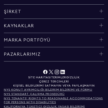
ŞIRKET
KAYNAKLAR
MARKA PORTFÖYÜ
PAZARLARIMIZ
SITE HARITASI
TERIMLER
GIZLILIK
ÇEREZ TERCIHLERI
KIŞISEL BILGILERIMI SATMAYIN VEYA PAYLAŞMAYIN
NYS KONUT AYRIMCILIĞI BILDIRIM BILDIRIMI VE FORMU
NYS STANDART ÇALIŞMA PROSEDÜRÜ
NYS TENANTS' RIGHTS TO REASONABLE ACCOMMODATIONS
FOR PERSONS WITH DISABILITIES
KALIFORNIYA TÜKETICI GIZLILIK YASASI BILDIRIMI