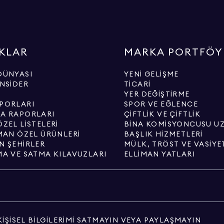
KLAR
MARKA PORTFÖY
DÜNYASI
YENI GELIŞME
INSIDER
TICARI
YER DEĞIŞTIRME
PORLARI
SPOR VE EĞLENCE
A RAPORLARI
ÇIFTLIK VE ÇIFTLIK
ZEL LISTELERI
BINA KOMISYONCUSU U
IMAN ÖZEL ÜRÜNLERI
BAŞLIK HIZMETLERI
N ŞEHIRLER
MÜLK, TRÖST VE VASIYE
MA VE SATMA KILAVUZLARI
ELLIMAN YATLARI
KIŞISEL BILGILERIMI SATMAYIN VEYA PAYLAŞMAYIN