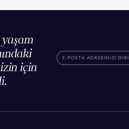
, yaşam
nındaki
izin için
i.