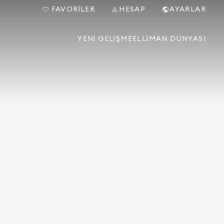
FAVORILER
HESAP
AYARLAR
YENI GELIŞME
ELLIMAN DÜNYASI