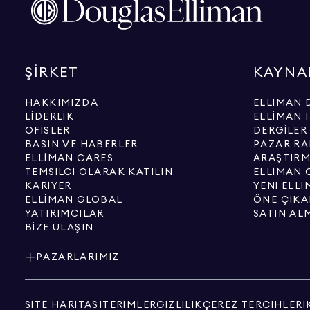
ŞIRKET
KAYNA
HAKKIMIZDA
ELLIMAN 
LIDERLIK
ELLIMAN 
OFISLER
DERGILER
BASIN VE HABERLER
PAZAR RA
ELLIMAN CARES
ARAŞTIRM
TEMSILCI OLARAK KATILIN
ELLIMAN Ö
KARIYER
YENI ELL
ELLIMAN GLOBAL
ÖNE ÇIKA
YATIRIMCILAR
SATIN AL
BIZE ULAŞIN
PAZARLARIMIZ
SITE HARITASI
TERIMLER
GIZLILIK
ÇEREZ TERCIHLERI