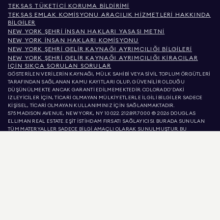
TEKSAS TÜKETICI KORUMA BILDIRIMI
TEKSAS EMLAK KOMISYONU ARACILIK HIZMETLERI HAKKINDA
BILGILER
NEW YORK ŞEHRI İNSAN HAKLARI YASASI METNI
NEW YORK İNSAN HAKLARI KOMISYONU
NEW YORK ŞEHRI GELIR KAYNAĞI AYRIMCILIĞI BILGILERI
NEW YORK ŞEHRI GELIR KAYNAĞI AYRIMCILIĞI KIRACILAR
İÇIN SIKÇA SORULAN SORULAR
GÖSTERİLEN VERİLERİN KAYNAĞI, MÜLK SAHİBİ VEYA SİVİL TOPLUM ÖRGÜTLERİ
TARAFINDAN SAĞLANAN KAMU KAYITLARI OLUP, GÜVENİLİR OLDUĞU
DÜŞÜNÜLMEKTE ANCAK GARANTİ EDİLMEMEKTEDİR. COLORADO'DAKİ
İZLEYİCİLER İÇİN, TİCARİ OLMAYAN MÜLKİYETLERLE İLGİLİ BİLGİLER SADECE
KİŞİSEL, TİCARİ OLMAYAN KULLANIMINIZ İÇİN SAĞLANMAKTADIR.
575 MADISON AVENUE, NEW YORK, NY 10022.
212.891.7000
© 2026 DOUGLAS
ELLIMAN REAL ESTATE. EŞİT İSTİHDAM FIRSATI SAĞLAYICISI. BURADA SUNULAN
TÜM MATERYALLER SADECE BİLGİ AMAÇLI OLARAK SUNULMUŞTUR. BU
BİLGİLERİN DOĞRU OLDUĞUNA İNANIYORUZ, ANCAK HATALAR, EKSİKLİKLER,
DEĞİŞİKLİKLER VEYA ÖN BİLDİRİM OLMADAN GERİ ÇEKİLMELER OLABİLİR. MÜLK
LİSTELERİNDEKİ METREKARE, ODA SAYISI, YATAK ODASI SAYISI VE OKUL BÖLGESİ
DAHİL OLMAK ÜZERE, TÜM MÜLK BİLGİLERİ KENDİ AVUKATINIZ, MİMARINIZ
VEYA İMAR UZMANINIZ TARAFINDAN DOĞRULANMALIDIR. EŞİT KONUT FIRSATI.
LİSTE VERİLERİ 9 AĞU 2026 SAAT ÖÖ 6:57'DE YENİLENMİŞTİR.
DOUGLAS ELLIMAN, KALİFORNİYA'DA 01947727, KOLORADO'DA EC100053892,
CONNECTICUT'TA REB.0314827, COLUMBIA BÖLGESİNDE REO40000160,
FLORIDA'DA CQ1020232, MARYLAND'DA 645270, MASSACHUSETTS'TE 422764,
NEVADA'DA 1454643, NEW JERSEY LİSANS NUMARASI 0572105, NEW YORK LİSANS
NUMARASI 10991211812, TEXAS LİSANS NUMARASI 9008706 VE VIRGINIA LİSANS