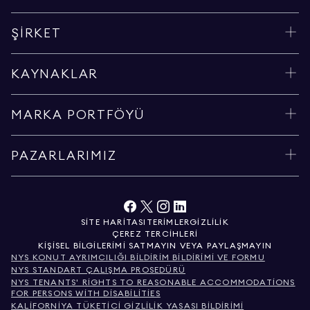
ŞIRKET
KAYNAKLAR
MARKA PORTFÖYÜ
PAZARLARIMIZ
SITE HARITASI
TERIMLER
GIZLILIK
ÇEREZ TERCIHLERI
KIŞISEL BILGILERIMI SATMAYIN VEYA PAYLAŞMAYIN
NYS KONUT AYRIMCILIĞI BILDIRIM BILDIRIMI VE FORMU
NYS STANDART ÇALIŞMA PROSEDÜRÜ
NYS TENANTS' RIGHTS TO REASONABLE ACCOMMODATIONS
FOR PERSONS WITH DISABILITIES
KALIFORNIYA TÜKETICI GIZLILIK YASASI BILDIRIMI