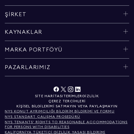
ŞIRKET
KAYNAKLAR
MARKA PORTFÖYÜ
PAZARLARIMIZ
SITE HARITASI
TERIMLER
GIZLILIK
ÇEREZ TERCIHLERI
KIŞISEL BILGILERIMI SATMAYIN VEYA PAYLAŞMAYIN
NYS KONUT AYRIMCILIĞI BILDIRIM BILDIRIMI VE FORMU
NYS STANDART ÇALIŞMA PROSEDÜRÜ
NYS TENANTS' RIGHTS TO REASONABLE ACCOMMODATIONS
FOR PERSONS WITH DISABILITIES
KALIFORNIYA TÜKETICI GIZLILIK YASASI BILDIRIMI