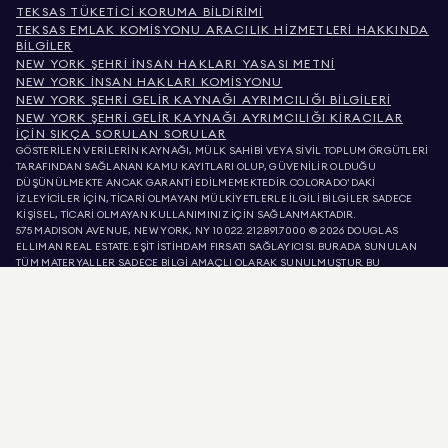
TEKSAS TÜKETICI KORUMA BILDIRIMI
TEKSAS EMLAK KOMISYONU ARACILIK HIZMETLERI HAKKINDA
BILGILER
NEW YORK ŞEHRI İNSAN HAKLARI YASASI METNI
NEW YORK İNSAN HAKLARI KOMISYONU
NEW YORK ŞEHRI GELIR KAYNAĞI AYRIMCILIĞI BILGILERI
NEW YORK ŞEHRI GELIR KAYNAĞI AYRIMCILIĞI KIRACILAR
İÇIN SIKÇA SORULAN SORULAR
GÖSTERİLEN VERİLERİN KAYNAĞI, MÜLK SAHİBİ VEYA SİVİL TOPLUM ÖRGÜTLERİ
TARAFINDAN SAĞLANAN KAMU KAYITLARI OLUP, GÜVENİLİR OLDUĞU
DÜŞÜNÜLMEKTE ANCAK GARANTİ EDİLMEMEKTEDİR. COLORADO'DAKİ
İZLEYİCİLER İÇİN, TİCARİ OLMAYAN MÜLKİYETLERLE İLGİLİ BİLGİLER SADECE
KİŞİSEL, TİCARİ OLMAYAN KULLANIMINIZ İÇİN SAĞLANMAKTADIR.
575 MADISON AVENUE, NEW YORK, NY 10022.
212.891.7000
© 2026 DOUGLAS
ELLIMAN REAL ESTATE. EŞİT İSTİHDAM FIRSATI SAĞLAYICISI. BURADA SUNULAN
TÜM MATERYALLER SADECE BİLGİ AMAÇLI OLARAK SUNULMUŞTUR. BU
BİLGİLERİN DOĞRU OLDUĞUNA İNANIYORUZ, ANCAK HATALAR, EKSİKLİKLER,
DEĞİŞİKLİKLER VEYA ÖN BİLDİRİM OLMADAN GERİ ÇEKİLMELER OLABİLİR. MÜLK
LİSTELERİNDEKİ METREKARE, ODA SAYISI, YATAK ODASI SAYISI VE OKUL BÖLGESİ
DAHİL OLMAK ÜZERE, TÜM MÜLK BİLGİLERİ KENDİ AVUKATINIZ, MİMARINIZ
VEYA İMAR UZMANINIZ TARAFINDAN DOĞRULANMALIDIR. EŞİT KONUT FIRSATI.
LİSTE VERİLERİ 10 AĞU 2026 SAAT ÖÖ 8:35'DE YENİLENMİŞTİR.
DOUGLAS ELLIMAN, KALİFORNİYA'DA 01947727, KOLORADO'DA EC100053892,
CONNECTICUT'TA REB.0314827, COLUMBIA BÖLGESİNDE REO40000160,
FLORIDA'DA CQ1020232, MARYLAND'DA 645270, MASSACHUSETTS'TE 422764,
NEVADA'DA 1454643, NEW JERSEY LİSANS NUMARASI 0572105, NEW YORK LİSANS
NUMARASI 10991211812, TEXAS LİSANS NUMARASI 9008706 VE VIRGINIA LİSANS