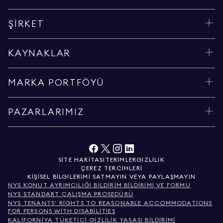
ŞIRKET
KAYNAKLAR
MARKA PORTFÖYÜ
PAZARLARIMIZ
SITE HARITASI
TERIMLER
GIZLILIK
ÇEREZ TERCIHLERI
KIŞISEL BILGILERIMI SATMAYIN VEYA PAYLAŞMAYIN
NYS KONUT AYRIMCILIĞI BILDIRIM BILDIRIMI VE FORMU
NYS STANDART ÇALIŞMA PROSEDÜRÜ
NYS TENANTS' RIGHTS TO REASONABLE ACCOMMODATIONS
FOR PERSONS WITH DISABILITIES
KALIFORNIYA TÜKETICI GIZLILIK YASASI BILDIRIMI