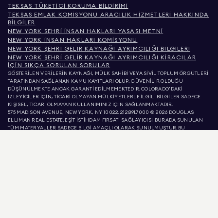
TEKSAS TÜKETICI KORUMA BILDIRIMI
TEKSAS EMLAK KOMISYONU ARACILIK HIZMETLERI HAKKINDA
BILGILER
NEW YORK ŞEHRI İNSAN HAKLARI YASASI METNI
NEW YORK İNSAN HAKLARI KOMISYONU
NEW YORK ŞEHRI GELIR KAYNAĞI AYRIMCILIĞI BILGILERI
NEW YORK ŞEHRI GELIR KAYNAĞI AYRIMCILIĞI KIRACILAR
İÇIN SIKÇA SORULAN SORULAR
GÖSTERİLEN VERİLERİN KAYNAĞI, MÜLK SAHİBİ VEYA SİVİL TOPLUM ÖRGÜTLERİ
TARAFINDAN SAĞLANAN KAMU KAYITLARI OLUP, GÜVENİLİR OLDUĞU
DÜŞÜNÜLMEKTE ANCAK GARANTİ EDİLMEMEKTEDİR. COLORADO'DAKİ
İZLEYİCİLER İÇİN, TİCARİ OLMAYAN MÜLKİYETLERLE İLGİLİ BİLGİLER SADECE
KİŞİSEL, TİCARİ OLMAYAN KULLANIMINIZ İÇİN SAĞLANMAKTADIR.
575 MADISON AVENUE, NEW YORK, NY 10022.
212.891.7000
© 2026 DOUGLAS
ELLIMAN REAL ESTATE. EŞİT İSTİHDAM FIRSATI SAĞLAYICISI. BURADA SUNULAN
TÜM MATERYALLER SADECE BİLGİ AMAÇLI OLARAK SUNULMUŞTUR. BU
BİLGİLERİN DOĞRU OLDUĞUNA İNANIYORUZ, ANCAK HATALAR, EKSİKLİKLER,
DEĞİŞİKLİKLER VEYA ÖN BİLDİRİM OLMADAN GERİ ÇEKİLMELER OLABİLİR. MÜLK
LİSTELERİNDEKİ METREKARE, ODA SAYISI, YATAK ODASI SAYISI VE OKUL BÖLGESİ
DAHİL OLMAK ÜZERE, TÜM MÜLK BİLGİLERİ KENDİ AVUKATINIZ, MİMARINIZ
VEYA İMAR UZMANINIZ TARAFINDAN DOĞRULANMALIDIR. EŞİT KONUT FIRSATI.
LİSTE VERİLERİ 10 AĞU 2026 SAAT ÖÖ 2:54'DE YENİLENMİŞTİR.
DOUGLAS ELLIMAN, KALİFORNİYA'DA 01947727, KOLORADO'DA EC100053892,
CONNECTICUT'TA REB.0314827, COLUMBIA BÖLGESİNDE REO40000160,
FLORIDA'DA CQ1020232, MARYLAND'DA 645270, MASSACHUSETTS'TE 422764,
NEVADA'DA 1454643, NEW JERSEY LİSANS NUMARASI 0572105, NEW YORK LİSANS
NUMARASI 10991211812, TEXAS LİSANS NUMARASI 9008706 VE VIRGINIA LİSANS