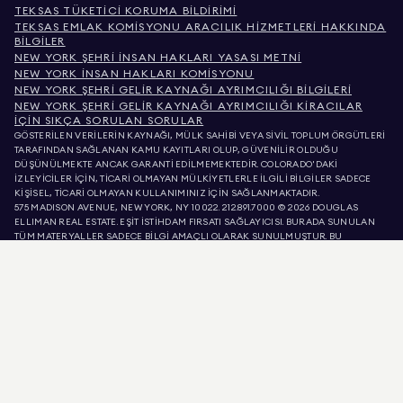
TEKSAS TÜKETICI KORUMA BILDIRIMI
TEKSAS EMLAK KOMISYONU ARACILIK HIZMETLERI HAKKINDA
BILGILER
NEW YORK ŞEHRI İNSAN HAKLARI YASASI METNI
NEW YORK İNSAN HAKLARI KOMISYONU
NEW YORK ŞEHRI GELIR KAYNAĞI AYRIMCILIĞI BILGILERI
NEW YORK ŞEHRI GELIR KAYNAĞI AYRIMCILIĞI KIRACILAR
İÇIN SIKÇA SORULAN SORULAR
GÖSTERİLEN VERİLERİN KAYNAĞI, MÜLK SAHİBİ VEYA SİVİL TOPLUM ÖRGÜTLERİ
TARAFINDAN SAĞLANAN KAMU KAYITLARI OLUP, GÜVENİLİR OLDUĞU
DÜŞÜNÜLMEKTE ANCAK GARANTİ EDİLMEMEKTEDİR. COLORADO'DAKİ
İZLEYİCİLER İÇİN, TİCARİ OLMAYAN MÜLKİYETLERLE İLGİLİ BİLGİLER SADECE
KİŞİSEL, TİCARİ OLMAYAN KULLANIMINIZ İÇİN SAĞLANMAKTADIR.
575 MADISON AVENUE, NEW YORK, NY 10022.
212.891.7000
© 2026 DOUGLAS
ELLIMAN REAL ESTATE. EŞİT İSTİHDAM FIRSATI SAĞLAYICISI. BURADA SUNULAN
TÜM MATERYALLER SADECE BİLGİ AMAÇLI OLARAK SUNULMUŞTUR. BU
BİLGİLERİN DOĞRU OLDUĞUNA İNANIYORUZ, ANCAK HATALAR, EKSİKLİKLER,
DEĞİŞİKLİKLER VEYA ÖN BİLDİRİM OLMADAN GERİ ÇEKİLMELER OLABİLİR. MÜLK
LİSTELERİNDEKİ METREKARE, ODA SAYISI, YATAK ODASI SAYISI VE OKUL BÖLGESİ
DAHİL OLMAK ÜZERE, TÜM MÜLK BİLGİLERİ KENDİ AVUKATINIZ, MİMARINIZ
VEYA İMAR UZMANINIZ TARAFINDAN DOĞRULANMALIDIR. EŞİT KONUT FIRSATI.
LİSTE VERİLERİ 8 AĞU 2026 SAAT ÖÖ 1:12'DE YENİLENMİŞTİR.
DOUGLAS ELLIMAN, KALİFORNİYA'DA 01947727, KOLORADO'DA EC100053892,
CONNECTICUT'TA REB.0314827, COLUMBIA BÖLGESİNDE REO40000160,
FLORIDA'DA CQ1020232, MARYLAND'DA 645270, MASSACHUSETTS'TE 422764,
NEVADA'DA 1454643, NEW JERSEY LİSANS NUMARASI 0572105, NEW YORK LİSANS
NUMARASI 10991211812, TEXAS LİSANS NUMARASI 9008706 VE VIRGINIA LİSANS