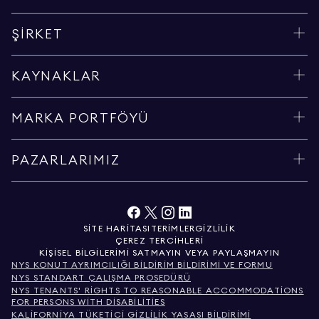
ŞIRKET
KAYNAKLAR
MARKA PORTFÖYÜ
PAZARLARIMIZ
SITE HARITASI
TERIMLER
GIZLILIK
ÇEREZ TERCIHLERI
KIŞISEL BILGILERIMI SATMAYIN VEYA PAYLAŞMAYIN
NYS KONUT AYRIMCILIĞI BILDIRIM BILDIRIMI VE FORMU
NYS STANDART ÇALIŞMA PROSEDÜRÜ
NYS TENANTS' RIGHTS TO REASONABLE ACCOMMODATIONS
FOR PERSONS WITH DISABILITIES
KALIFORNIYA TÜKETICI GIZLILIK YASASI BILDIRIMI