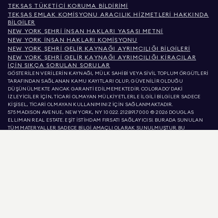
TEKSAS TÜKETICI KORUMA BILDIRIMI
TEKSAS EMLAK KOMISYONU ARACILIK HIZMETLERI HAKKINDA
BILGILER
NEW YORK ŞEHRI İNSAN HAKLARI YASASI METNI
NEW YORK İNSAN HAKLARI KOMISYONU
NEW YORK ŞEHRI GELIR KAYNAĞI AYRIMCILIĞI BILGILERI
NEW YORK ŞEHRI GELIR KAYNAĞI AYRIMCILIĞI KIRACILAR
İÇIN SIKÇA SORULAN SORULAR
GÖSTERİLEN VERİLERİN KAYNAĞI, MÜLK SAHİBİ VEYA SİVİL TOPLUM ÖRGÜTLERİ
TARAFINDAN SAĞLANAN KAMU KAYITLARI OLUP, GÜVENİLİR OLDUĞU
DÜŞÜNÜLMEKTE ANCAK GARANTİ EDİLMEMEKTEDİR. COLORADO'DAKİ
İZLEYİCİLER İÇİN, TİCARİ OLMAYAN MÜLKİYETLERLE İLGİLİ BİLGİLER SADECE
KİŞİSEL, TİCARİ OLMAYAN KULLANIMINIZ İÇİN SAĞLANMAKTADIR.
575 MADISON AVENUE, NEW YORK, NY 10022.
212.891.7000
© 2026 DOUGLAS
ELLIMAN REAL ESTATE. EŞİT İSTİHDAM FIRSATI SAĞLAYICISI. BURADA SUNULAN
TÜM MATERYALLER SADECE BİLGİ AMAÇLI OLARAK SUNULMUŞTUR. BU
BİLGİLERİN DOĞRU OLDUĞUNA İNANIYORUZ, ANCAK HATALAR, EKSİKLİKLER,
DEĞİŞİKLİKLER VEYA ÖN BİLDİRİM OLMADAN GERİ ÇEKİLMELER OLABİLİR. MÜLK
LİSTELERİNDEKİ METREKARE, ODA SAYISI, YATAK ODASI SAYISI VE OKUL BÖLGESİ
DAHİL OLMAK ÜZERE, TÜM MÜLK BİLGİLERİ KENDİ AVUKATINIZ, MİMARINIZ
VEYA İMAR UZMANINIZ TARAFINDAN DOĞRULANMALIDIR. EŞİT KONUT FIRSATI.
LİSTE VERİLERİ 7 AĞU 2026 SAAT ÖS 6:44'DE YENİLENMİŞTİR.
DOUGLAS ELLIMAN, KALİFORNİYA'DA 01947727, KOLORADO'DA EC100053892,
CONNECTICUT'TA REB.0314827, COLUMBIA BÖLGESİNDE REO40000160,
FLORIDA'DA CQ1020232, MARYLAND'DA 645270, MASSACHUSETTS'TE 422764,
NEVADA'DA 1454643, NEW JERSEY LİSANS NUMARASI 0572105, NEW YORK LİSANS
NUMARASI 10991211812, TEXAS LİSANS NUMARASI 9008706 VE VIRGINIA LİSANS