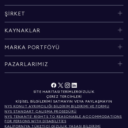
ŞIRKET
KAYNAKLAR
MARKA PORTFÖYÜ
PAZARLARIMIZ
SITE HARITASI
TERIMLER
GIZLILIK
ÇEREZ TERCIHLERI
KIŞISEL BILGILERIMI SATMAYIN VEYA PAYLAŞMAYIN
NYS KONUT AYRIMCILIĞI BILDIRIM BILDIRIMI VE FORMU
NYS STANDART ÇALIŞMA PROSEDÜRÜ
NYS TENANTS' RIGHTS TO REASONABLE ACCOMMODATIONS
FOR PERSONS WITH DISABILITIES
KALIFORNIYA TÜKETICI GIZLILIK YASASI BILDIRIMI