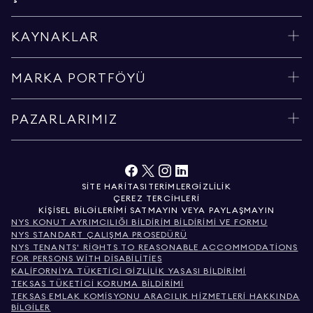
KAYNAKLAR
MARKA PORTFÖYÜ
PAZARLARIMIZ
SITE HARITASI
TERIMLER
GIZLILIK
ÇEREZ TERCIHLERI
KIŞISEL BILGILERIMI SATMAYIN VEYA PAYLAŞMAYIN
NYS KONUT AYRIMCILIĞI BILDIRIM BILDIRIMI VE FORMU
NYS STANDART ÇALIŞMA PROSEDÜRÜ
NYS TENANTS' RIGHTS TO REASONABLE ACCOMMODATIONS
FOR PERSONS WITH DISABILITIES
KALIFORNIYA TÜKETICI GIZLILIK YASASI BILDIRIMI
TEKSAS TÜKETICI KORUMA BILDIRIMI
TEKSAS EMLAK KOMISYONU ARACILIK HIZMETLERI HAKKINDA
BILGILER