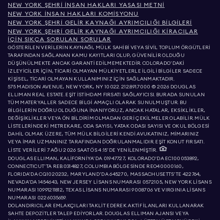
NEW YORK ŞEHRI İNSAN HAKLARI YASASI METNI
NEW YORK İNSAN HAKLARI KOMISYONU
NEW YORK ŞEHRI GELIR KAYNAĞI AYRIMCILIĞI BILGILERI
NEW YORK ŞEHRI GELIR KAYNAĞI AYRIMCILIĞI KIRACILAR
İÇIN SIKÇA SORULAN SORULAR
GÖSTERİLEN VERİLERİN KAYNAĞI, MÜLK SAHİBİ VEYA SİVİL TOPLUM ÖRGÜTLERİ
TARAFINDAN SAĞLANAN KAMU KAYITLARI OLUP, GÜVENİLİR OLDUĞU
DÜŞÜNÜLMEKTE ANCAK GARANTİ EDİLMEMEKTEDİR. COLORADO'DAKİ
İZLEYİCİLER İÇİN, TİCARİ OLMAYAN MÜLKİYETLERLE İLGİLİ BİLGİLER SADECE
KİŞİSEL, TİCARİ OLMAYAN KULLANIMINIZ İÇİN SAĞLANMAKTADIR.
575 MADISON AVENUE, NEW YORK, NY 10022.
212.891.7000
© 2026 DOUGLAS
ELLIMAN REAL ESTATE. EŞİT İSTİHDAM FIRSATI SAĞLAYICISI. BURADA SUNULAN
TÜM MATERYALLER SADECE BİLGİ AMAÇLI OLARAK SUNULMUŞTUR. BU
BİLGİLERİN DOĞRU OLDUĞUNA İNANIYORUZ, ANCAK HATALAR, EKSİKLİKLER,
DEĞİŞİKLİKLER VEYA ÖN BİLDİRİM OLMADAN GERİ ÇEKİLMELER OLABİLİR. MÜLK
LİSTELERİNDEKİ METREKARE, ODA SAYISI, YATAK ODASI SAYISI VE OKUL BÖLGESİ
DAHİL OLMAK ÜZERE, TÜM MÜLK BİLGİLERİ KENDİ AVUKATINIZ, MİMARINIZ
VEYA İMAR UZMANINIZ TARAFINDAN DOĞRULANMALIDIR. EŞİT KONUT FIRSATI.
LİSTE VERİLERİ 7 AĞU 2026 SAAT ÖS 4:15'DE YENİLENMİŞTİR.
DOUGLAS ELLIMAN, KALİFORNİYA'DA 01947727, KOLORADO'DA EC100053892,
CONNECTICUT'TA REB.0314827, COLUMBIA BÖLGESİNDE REO40000160,
FLORIDA'DA CQ1020232, MARYLAND'DA 645270, MASSACHUSETTS'TE 422764,
NEVADA'DA 1454643, NEW JERSEY LİSANS NUMARASI 0572105, NEW YORK LİSANS
NUMARASI 10991211812, TEXAS LİSANS NUMARASI 9008706 VE VIRGINIA LİSANS
NUMARASI 0226035659.
DOLANDIRICILAR EMLAKÇILARI TAKLİT EDEREK AKTİF İLANLARI KULLANARAK
SAHTE DEPOZİTLER TALEP EDİYORLAR. DOUGLAS ELLIMAN AJANSI VEYA