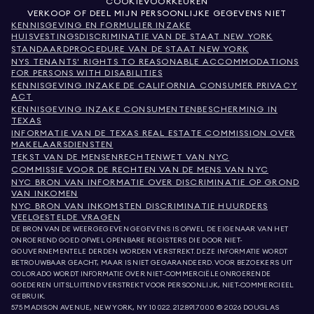
COOKIEVOORKEUREN
VERKOOP OF DEEL MIJN PERSOONLIJKE GEGEVENS NIET
KENNISGEVING EN FORMULIER INZAKE
HUISVESTINGSDISCRIMINATIE VAN DE STAAT NEW YORK
STANDAARDPROCEDURE VAN DE STAAT NEW YORK
NYS TENANTS' RIGHTS TO REASONABLE ACCOMMODATIONS
FOR PERSONS WITH DISABILITIES
KENNISGEVING INZAKE DE CALIFORNIA CONSUMER PRIVACY
ACT
KENNISGEVING INZAKE CONSUMENTENBESCHERMING IN
TEXAS
INFORMATIE VAN DE TEXAS REAL ESTATE COMMISSION OVER
MAKELAARSDIENSTEN
TEKST VAN DE MENSENRECHTENWET VAN NYC
COMMISSIE VOOR DE RECHTEN VAN DE MENS VAN NYC
NYC BRON VAN INFORMATIE OVER DISCRIMINATIE OP GROND
VAN INKOMEN
NYC BRON VAN INKOMSTEN DISCRIMINATIE HUURDERS
VEELGESTELDE VRAGEN
DE BRON VAN DE WEERGEGEVEN GEGEVENS IS OFWEL DE EIGENAAR VAN HET
ONROEREND GOED OFWEL OPENBARE REGISTERS DIE DOOR NIET-
GOUVERNEMENTELE DERDEN WORDEN VERSTREKT. DEZE INFORMATIE WORDT
BETROUWBAAR GEACHT, MAAR IS NIET GEGARANDEERD. VOOR BEZOEKERS UIT
COLORADO WORDT INFORMATIE OVER NIET-COMMERCIËLE ONROERENDE
GOEDEREN UITSLUITEND VERSTREKT VOOR PERSOONLIJK, NIET-COMMERCIEEL
GEBRUIK.
575 MADISON AVENUE, NEW YORK, NY 10022.
212.891.7000
© 2026 DOUGLAS