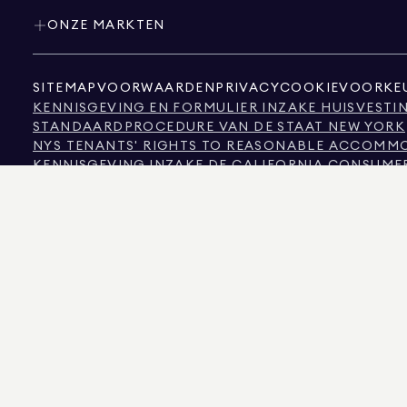
ONZE MARKTEN
SITEMAP
VOORWAARDEN
PRIVACY
COOKIEVOORKE
KENNISGEVING EN FORMULIER INZAKE HUISVESTI
STANDAARDPROCEDURE VAN DE STAAT NEW YORK
NYS TENANTS' RIGHTS TO REASONABLE ACCOMMOD
KENNISGEVING INZAKE DE CALIFORNIA CONSUME
KENNISGEVING INZAKE CONSUMENTENBESCHERMI
INFORMATIE VAN DE TEXAS REAL ESTATE COMMIS
TEKST VAN DE MENSENRECHTENWET VAN NYC
COMMISSIE VOOR DE RECHTEN VAN DE MENS VAN
NYC BRON VAN INFORMATIE OVER DISCRIMINATI
NYC BRON VAN INKOMSTEN DISCRIMINATIE HUUR
DE BRON VAN DE WEERGEGEVEN GEGEVENS IS OFWEL DE EIGENAAR VAN HET O
MAAR IS NIET GEGARANDEERD. VOOR BEZOEKERS UIT COLORADO WORDT INFOR
575 MADISON AVENUE, NEW YORK, NY 10022.
212.891.7000
© 2026 DOUGLAS ELLIM
ONZE MENING CORRECT IS, KAN DEZE ONDERHEVIG ZIJN AAN FOUTEN, WEGLAT
TOT, DE OPPERVLAKTE, HET AANTAL KAMERS, HET AANTAL SLAAPKAMERS EN H
ORDENINGSDESKUNDIGE. GELIJKE KANSEN OP HUISVESTING. DE GEGEVENS IN DE L
DOUGLAS ELLIMAN IS EEN GELICENTIEERDE VASTGOEDMAKELAAR IN CALIFORNIË 
COLUMBIA MET LICENTIENUMMER REO40000160, FLORIDA MET LICENTIENUMME