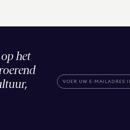
 op het
nroerend
ultuur,