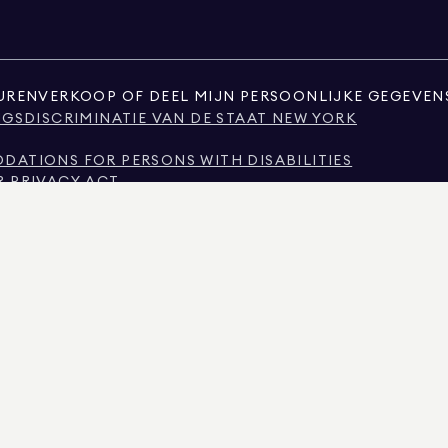
UREN
VERKOOP OF DEEL MIJN PERSOONLIJKE GEGEVENS
NGSDISCRIMINATIE VAN DE STAAT NEW YORK
ATIONS FOR PERSONS WITH DISABILITIES
R PRIVACY ACT
NG IN TEXAS
SION OVER MAKELAARSDIENSTEN
 NYC
E OP GROND VAN INKOMEN
DERS VEELGESTELDE VRAGEN
NROEREND GOED OFWEL OPENBARE REGISTERS DIE DOOR NIET-GOUVERNEMENTELE DER
MATIE OVER NIET-COMMERCIËLE ONROERENDE GOEDEREN UITSLUITEND VERSTREKT VOO
AN REAL ESTATE. GELIJKE KANSEN AANBIEDER. AL HET MATERIAAL IN DEZE BROCHURE 
INGEN, WIJZIGINGEN OF INTREKKING ZONDER VOORAFGAANDE KENNISGEVING. ALLE I
ET SCHOOLDISTRICT IN DE ONROERENDGOEDADVERTENTIES, MOET WORDEN GECONTROLE
IJST ZIJN VERVERST OP 6 AUG. 2026 OM 2:39 P.M. UUR.
MET LICENTIENUMMER 01947727, IN COLORADO MET LICENTIENUMMER EC100053892, IN
R CQ1020232, MARYLAND MET LICENTIENUMMER 645270, MASSACHUSETTS MET LICENT