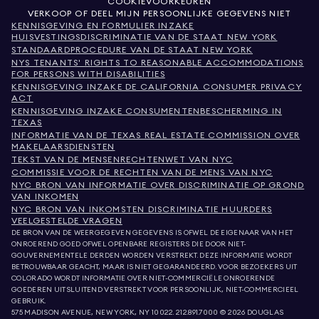
COOKIEVOORKEUREN
VERKOOP OF DEEL MIJN PERSOONLIJKE GEGEVENS NIET
KENNISGEVING EN FORMULIER INZAKE
HUISVESTINGSDISCRIMINATIE VAN DE STAAT NEW YORK
STANDAARDPROCEDURE VAN DE STAAT NEW YORK
NYS TENANTS' RIGHTS TO REASONABLE ACCOMMODATIONS
FOR PERSONS WITH DISABILITIES
KENNISGEVING INZAKE DE CALIFORNIA CONSUMER PRIVACY
ACT
KENNISGEVING INZAKE CONSUMENTENBESCHERMING IN
TEXAS
INFORMATIE VAN DE TEXAS REAL ESTATE COMMISSION OVER
MAKELAARSDIENSTEN
TEKST VAN DE MENSENRECHTENWET VAN NYC
COMMISSIE VOOR DE RECHTEN VAN DE MENS VAN NYC
NYC BRON VAN INFORMATIE OVER DISCRIMINATIE OP GROND
VAN INKOMEN
NYC BRON VAN INKOMSTEN DISCRIMINATIE HUURDERS
VEELGESTELDE VRAGEN
DE BRON VAN DE WEERGEGEVEN GEGEVENS IS OFWEL DE EIGENAAR VAN HET
ONROEREND GOED OFWEL OPENBARE REGISTERS DIE DOOR NIET-
GOUVERNEMENTELE DERDEN WORDEN VERSTREKT. DEZE INFORMATIE WORDT
BETROUWBAAR GEACHT, MAAR IS NIET GEGARANDEERD. VOOR BEZOEKERS UIT
COLORADO WORDT INFORMATIE OVER NIET-COMMERCIËLE ONROERENDE
GOEDEREN UITSLUITEND VERSTREKT VOOR PERSOONLIJK, NIET-COMMERCIEEL
GEBRUIK.
575 MADISON AVENUE, NEW YORK, NY 10022.
212.891.7000
© 2026 DOUGLAS