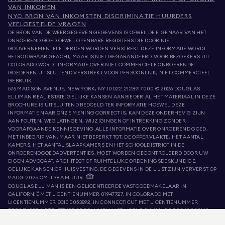
VAN INKOMEN
NYC BRON VAN INKOMSTEN DISCRIMINATIE HUURDERS
VEELGESTELDE VRAGEN
DE BRON VAN DE WEERGEGEVEN GEGEVENS IS OFWEL DE EIGENAAR VAN HET
ONROEREND GOED OFWEL OPENBARE REGISTERS DIE DOOR NIET-
GOUVERNEMENTELE DERDEN WORDEN VERSTREKT. DEZE INFORMATIE WORDT
BETROUWBAAR GEACHT, MAAR IS NIET GEGARANDEERD. VOOR BEZOEKERS UIT
COLORADO WORDT INFORMATIE OVER NIET-COMMERCIËLE ONROERENDE
GOEDEREN UITSLUITEND VERSTREKT VOOR PERSOONLIJK, NIET-COMMERCIEEL
GEBRUIK.
575 MADISON AVENUE, NEW YORK, NY 10022.
212.891.7000
© 2026 DOUGLAS
ELLIMAN REAL ESTATE. GELIJKE KANSEN AANBIEDER. AL HET MATERIAAL IN DEZE
BROCHURE IS UITSLUITEND BEDOELD TER INFORMATIE. HOEWEL DEZE
INFORMATIE NAAR ONZE MENING CORRECT IS, KAN DEZE ONDERHEVIG ZIJN
AAN FOUTEN, WEGLATINGEN, WIJZIGINGEN OF INTREKKING ZONDER
VOORAFGAANDE KENNISGEVING. ALLE INFORMATIE OVER ONROEREND GOED,
MET INBEGRIP VAN, MAAR NIET BEPERKT TOT, DE OPPERVLAKTE, HET AANTAL
KAMERS, HET AANTAL SLAAPKAMERS EN HET SCHOOLDISTRICT IN DE
ONROERENDGOEDADVERTENTIES, MOET WORDEN GECONTROLEERD DOOR UW
EIGEN ADVOCAAT, ARCHITECT OF RUIMTELIJKE ORDENINGSDESKUNDIGE.
GELIJKE KANSEN OP HUISVESTING. DE GEGEVENS IN DE LIJST ZIJN VERVERST OP
9 AUG. 2026 OM 11:38 A.M. UUR.
DOUGLAS ELLIMAN IS EEN GELICENTIEERDE VASTGOEDMAKELAAR IN
CALIFORNIË MET LICENTIENUMMER 01947727, IN COLORADO MET
LICENTIENUMMER EC100053892, IN CONNECTICUT MET LICENTIENUMMER
REB.0314827, HET DISTRICT OF COLUMBIA MET LICENTIENUMMER REO40000160,
FLORIDA MET LICENTIENUMMER CQ1020232, MARYLAND MET LICENTIENUMMER