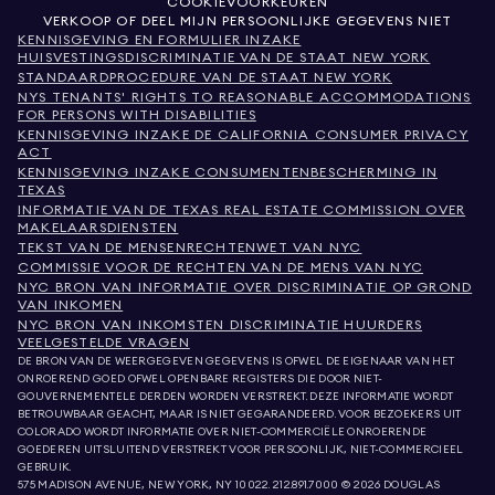
COOKIEVOORKEUREN
VERKOOP OF DEEL MIJN PERSOONLIJKE GEGEVENS NIET
KENNISGEVING EN FORMULIER INZAKE
HUISVESTINGSDISCRIMINATIE VAN DE STAAT NEW YORK
STANDAARDPROCEDURE VAN DE STAAT NEW YORK
NYS TENANTS' RIGHTS TO REASONABLE ACCOMMODATIONS
FOR PERSONS WITH DISABILITIES
KENNISGEVING INZAKE DE CALIFORNIA CONSUMER PRIVACY
ACT
KENNISGEVING INZAKE CONSUMENTENBESCHERMING IN
TEXAS
INFORMATIE VAN DE TEXAS REAL ESTATE COMMISSION OVER
MAKELAARSDIENSTEN
TEKST VAN DE MENSENRECHTENWET VAN NYC
COMMISSIE VOOR DE RECHTEN VAN DE MENS VAN NYC
NYC BRON VAN INFORMATIE OVER DISCRIMINATIE OP GROND
VAN INKOMEN
NYC BRON VAN INKOMSTEN DISCRIMINATIE HUURDERS
VEELGESTELDE VRAGEN
DE BRON VAN DE WEERGEGEVEN GEGEVENS IS OFWEL DE EIGENAAR VAN HET
ONROEREND GOED OFWEL OPENBARE REGISTERS DIE DOOR NIET-
GOUVERNEMENTELE DERDEN WORDEN VERSTREKT. DEZE INFORMATIE WORDT
BETROUWBAAR GEACHT, MAAR IS NIET GEGARANDEERD. VOOR BEZOEKERS UIT
COLORADO WORDT INFORMATIE OVER NIET-COMMERCIËLE ONROERENDE
GOEDEREN UITSLUITEND VERSTREKT VOOR PERSOONLIJK, NIET-COMMERCIEEL
GEBRUIK.
575 MADISON AVENUE, NEW YORK, NY 10022.
212.891.7000
© 2026 DOUGLAS