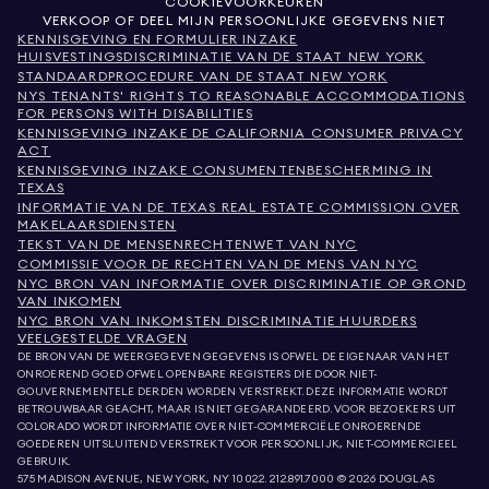
COOKIEVOORKEUREN
VERKOOP OF DEEL MIJN PERSOONLIJKE GEGEVENS NIET
KENNISGEVING EN FORMULIER INZAKE
HUISVESTINGSDISCRIMINATIE VAN DE STAAT NEW YORK
STANDAARDPROCEDURE VAN DE STAAT NEW YORK
NYS TENANTS' RIGHTS TO REASONABLE ACCOMMODATIONS
FOR PERSONS WITH DISABILITIES
KENNISGEVING INZAKE DE CALIFORNIA CONSUMER PRIVACY
ACT
KENNISGEVING INZAKE CONSUMENTENBESCHERMING IN
TEXAS
INFORMATIE VAN DE TEXAS REAL ESTATE COMMISSION OVER
MAKELAARSDIENSTEN
TEKST VAN DE MENSENRECHTENWET VAN NYC
COMMISSIE VOOR DE RECHTEN VAN DE MENS VAN NYC
NYC BRON VAN INFORMATIE OVER DISCRIMINATIE OP GROND
VAN INKOMEN
NYC BRON VAN INKOMSTEN DISCRIMINATIE HUURDERS
VEELGESTELDE VRAGEN
DE BRON VAN DE WEERGEGEVEN GEGEVENS IS OFWEL DE EIGENAAR VAN HET
ONROEREND GOED OFWEL OPENBARE REGISTERS DIE DOOR NIET-
GOUVERNEMENTELE DERDEN WORDEN VERSTREKT. DEZE INFORMATIE WORDT
BETROUWBAAR GEACHT, MAAR IS NIET GEGARANDEERD. VOOR BEZOEKERS UIT
COLORADO WORDT INFORMATIE OVER NIET-COMMERCIËLE ONROERENDE
GOEDEREN UITSLUITEND VERSTREKT VOOR PERSOONLIJK, NIET-COMMERCIEEL
GEBRUIK.
575 MADISON AVENUE, NEW YORK, NY 10022.
212.891.7000
© 2026 DOUGLAS