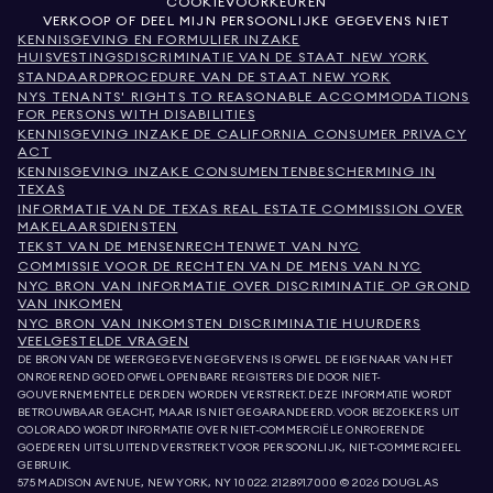
COOKIEVOORKEUREN
VERKOOP OF DEEL MIJN PERSOONLIJKE GEGEVENS NIET
KENNISGEVING EN FORMULIER INZAKE
HUISVESTINGSDISCRIMINATIE VAN DE STAAT NEW YORK
STANDAARDPROCEDURE VAN DE STAAT NEW YORK
NYS TENANTS' RIGHTS TO REASONABLE ACCOMMODATIONS
FOR PERSONS WITH DISABILITIES
KENNISGEVING INZAKE DE CALIFORNIA CONSUMER PRIVACY
ACT
KENNISGEVING INZAKE CONSUMENTENBESCHERMING IN
TEXAS
INFORMATIE VAN DE TEXAS REAL ESTATE COMMISSION OVER
MAKELAARSDIENSTEN
TEKST VAN DE MENSENRECHTENWET VAN NYC
COMMISSIE VOOR DE RECHTEN VAN DE MENS VAN NYC
NYC BRON VAN INFORMATIE OVER DISCRIMINATIE OP GROND
VAN INKOMEN
NYC BRON VAN INKOMSTEN DISCRIMINATIE HUURDERS
VEELGESTELDE VRAGEN
DE BRON VAN DE WEERGEGEVEN GEGEVENS IS OFWEL DE EIGENAAR VAN HET
ONROEREND GOED OFWEL OPENBARE REGISTERS DIE DOOR NIET-
GOUVERNEMENTELE DERDEN WORDEN VERSTREKT. DEZE INFORMATIE WORDT
BETROUWBAAR GEACHT, MAAR IS NIET GEGARANDEERD. VOOR BEZOEKERS UIT
COLORADO WORDT INFORMATIE OVER NIET-COMMERCIËLE ONROERENDE
GOEDEREN UITSLUITEND VERSTREKT VOOR PERSOONLIJK, NIET-COMMERCIEEL
GEBRUIK.
575 MADISON AVENUE, NEW YORK, NY 10022.
212.891.7000
© 2026 DOUGLAS