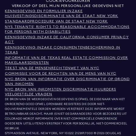
COOKIEVOORKEUREN
VERKOOP OF DEEL MIJN PERSOONLIJKE GEGEVENS NIET
KENNISGEVING EN FORMULIER INZAKE
HUISVESTINGSDISCRIMINATIE VAN DE STAAT NEW YORK
STANDAARDPROCEDURE VAN DE STAAT NEW YORK
NYS TENANTS' RIGHTS TO REASONABLE ACCOMMODATIONS
FOR PERSONS WITH DISABILITIES
KENNISGEVING INZAKE DE CALIFORNIA CONSUMER PRIVACY
ACT
KENNISGEVING INZAKE CONSUMENTENBESCHERMING IN
TEXAS
INFORMATIE VAN DE TEXAS REAL ESTATE COMMISSION OVER
MAKELAARSDIENSTEN
TEKST VAN DE MENSENRECHTENWET VAN NYC
COMMISSIE VOOR DE RECHTEN VAN DE MENS VAN NYC
NYC BRON VAN INFORMATIE OVER DISCRIMINATIE OP GROND
VAN INKOMEN
NYC BRON VAN INKOMSTEN DISCRIMINATIE HUURDERS
VEELGESTELDE VRAGEN
DE BRON VAN DE WEERGEGEVEN GEGEVENS IS OFWEL DE EIGENAAR VAN HET
ONROEREND GOED OFWEL OPENBARE REGISTERS DIE DOOR NIET-
GOUVERNEMENTELE DERDEN WORDEN VERSTREKT. DEZE INFORMATIE WORDT
BETROUWBAAR GEACHT, MAAR IS NIET GEGARANDEERD. VOOR BEZOEKERS UIT
COLORADO WORDT INFORMATIE OVER NIET-COMMERCIËLE ONROERENDE
GOEDEREN UITSLUITEND VERSTREKT VOOR PERSOONLIJK, NIET-COMMERCIEEL
GEBRUIK.
575 MADISON AVENUE, NEW YORK, NY 10022.
212.891.7000
© 2026 DOUGLAS