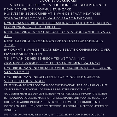
COOKIEVOORKEUREN
VERKOOP OF DEEL MIJN PERSOONLIJKE GEGEVENS NIET
KENNISGEVING EN FORMULIER INZAKE
HUISVESTINGSDISCRIMINATIE VAN DE STAAT NEW YORK
STANDAARDPROCEDURE VAN DE STAAT NEW YORK
NYS TENANTS' RIGHTS TO REASONABLE ACCOMMODATIONS
FOR PERSONS WITH DISABILITIES
KENNISGEVING INZAKE DE CALIFORNIA CONSUMER PRIVACY
ACT
KENNISGEVING INZAKE CONSUMENTENBESCHERMING IN
TEXAS
INFORMATIE VAN DE TEXAS REAL ESTATE COMMISSION OVER
MAKELAARSDIENSTEN
TEKST VAN DE MENSENRECHTENWET VAN NYC
COMMISSIE VOOR DE RECHTEN VAN DE MENS VAN NYC
NYC BRON VAN INFORMATIE OVER DISCRIMINATIE OP GROND
VAN INKOMEN
NYC BRON VAN INKOMSTEN DISCRIMINATIE HUURDERS
VEELGESTELDE VRAGEN
DE BRON VAN DE WEERGEGEVEN GEGEVENS IS OFWEL DE EIGENAAR VAN HET
ONROEREND GOED OFWEL OPENBARE REGISTERS DIE DOOR NIET-
GOUVERNEMENTELE DERDEN WORDEN VERSTREKT. DEZE INFORMATIE WORDT
BETROUWBAAR GEACHT, MAAR IS NIET GEGARANDEERD. VOOR BEZOEKERS UIT
COLORADO WORDT INFORMATIE OVER NIET-COMMERCIËLE ONROERENDE
GOEDEREN UITSLUITEND VERSTREKT VOOR PERSOONLIJK, NIET-COMMERCIEEL
GEBRUIK.
575 MADISON AVENUE, NEW YORK, NY 10022.
212.891.7000
© 2026 DOUGLAS