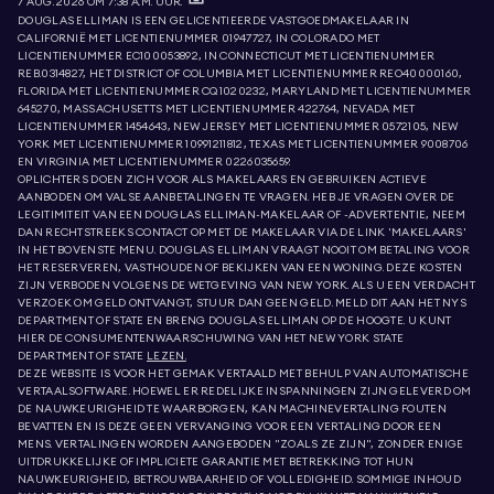
7 AUG. 2026 OM 7:38 A.M. UUR.
DOUGLAS ELLIMAN IS EEN GELICENTIEERDE VASTGOEDMAKELAAR IN
CALIFORNIË MET LICENTIENUMMER 01947727, IN COLORADO MET
LICENTIENUMMER EC100053892, IN CONNECTICUT MET LICENTIENUMMER
REB.0314827, HET DISTRICT OF COLUMBIA MET LICENTIENUMMER REO40000160,
FLORIDA MET LICENTIENUMMER CQ1020232, MARYLAND MET LICENTIENUMMER
645270, MASSACHUSETTS MET LICENTIENUMMER 422764, NEVADA MET
LICENTIENUMMER 1454643, NEW JERSEY MET LICENTIENUMMER 0572105, NEW
YORK MET LICENTIENUMMER 10991211812, TEXAS MET LICENTIENUMMER 9008706
EN VIRGINIA MET LICENTIENUMMER 0226035659.
OPLICHTERS DOEN ZICH VOOR ALS MAKELAARS EN GEBRUIKEN ACTIEVE
AANBODEN OM VALSE AANBETALINGEN TE VRAGEN. HEB JE VRAGEN OVER DE
LEGITIMITEIT VAN EEN DOUGLAS ELLIMAN-MAKELAAR OF -ADVERTENTIE, NEEM
DAN RECHTSTREEKS CONTACT OP MET DE MAKELAAR VIA DE LINK 'MAKELAARS'
IN HET BOVENSTE MENU. DOUGLAS ELLIMAN VRAAGT NOOIT OM BETALING VOOR
HET RESERVEREN, VASTHOUDEN OF BEKIJKEN VAN EEN WONING. DEZE KOSTEN
ZIJN VERBODEN VOLGENS DE WETGEVING VAN NEW YORK. ALS U EEN VERDACHT
VERZOEK OM GELD ONTVANGT, STUUR DAN GEEN GELD. MELD DIT AAN HET NYS
DEPARTMENT OF STATE EN BRENG DOUGLAS ELLIMAN OP DE HOOGTE. U KUNT
HIER DE CONSUMENTENWAARSCHUWING VAN HET NEW YORK STATE
DEPARTMENT OF STATE
LEZEN.
DEZE WEBSITE IS VOOR HET GEMAK VERTAALD MET BEHULP VAN AUTOMATISCHE
VERTAALSOFTWARE. HOEWEL ER REDELIJKE INSPANNINGEN ZIJN GELEVERD OM
DE NAUWKEURIGHEID TE WAARBORGEN, KAN MACHINEVERTALING FOUTEN
BEVATTEN EN IS DEZE GEEN VERVANGING VOOR EEN VERTALING DOOR EEN
MENS. VERTALINGEN WORDEN AANGEBODEN "ZOALS ZE ZIJN", ZONDER ENIGE
UITDRUKKELIJKE OF IMPLICIETE GARANTIE MET BETREKKING TOT HUN
NAUWKEURIGHEID, BETROUWBAARHEID OF VOLLEDIGHEID. SOMMIGE INHOUD