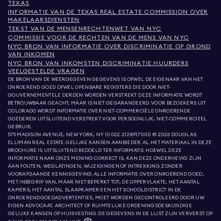
TEXAS
INFORMATIE VAN DE TEXAS REAL ESTATE COMMISSION OVER
MAKELAARSDIENSTEN
TEKST VAN DE MENSENRECHTENWET VAN NYC
COMMISSIE VOOR DE RECHTEN VAN DE MENS VAN NYC
NYC BRON VAN INFORMATIE OVER DISCRIMINATIE OP GROND
VAN INKOMEN
NYC BRON VAN INKOMSTEN DISCRIMINATIE HUURDERS
VEELGESTELDE VRAGEN
DE BRON VAN DE WEERGEGEVEN GEGEVENS IS OFWEL DE EIGENAAR VAN HET
ONROEREND GOED OFWEL OPENBARE REGISTERS DIE DOOR NIET-
GOUVERNEMENTELE DERDEN WORDEN VERSTREKT. DEZE INFORMATIE WORDT
BETROUWBAAR GEACHT, MAAR IS NIET GEGARANDEERD. VOOR BEZOEKERS UIT
COLORADO WORDT INFORMATIE OVER NIET-COMMERCIËLE ONROERENDE
GOEDEREN UITSLUITEND VERSTREKT VOOR PERSOONLIJK, NIET-COMMERCIEEL
GEBRUIK.
575 MADISON AVENUE, NEW YORK, NY 10022.
212.891.7000
© 2026 DOUGLAS
ELLIMAN REAL ESTATE. GELIJKE KANSEN AANBIEDER. AL HET MATERIAAL IN DEZE
BROCHURE IS UITSLUITEND BEDOELD TER INFORMATIE. HOEWEL DEZE
INFORMATIE NAAR ONZE MENING CORRECT IS, KAN DEZE ONDERHEVIG ZIJN
AAN FOUTEN, WEGLATINGEN, WIJZIGINGEN OF INTREKKING ZONDER
VOORAFGAANDE KENNISGEVING. ALLE INFORMATIE OVER ONROEREND GOED,
MET INBEGRIP VAN, MAAR NIET BEPERKT TOT, DE OPPERVLAKTE, HET AANTAL
KAMERS, HET AANTAL SLAAPKAMERS EN HET SCHOOLDISTRICT IN DE
ONROERENDGOEDADVERTENTIES, MOET WORDEN GECONTROLEERD DOOR UW
EIGEN ADVOCAAT, ARCHITECT OF RUIMTELIJKE ORDENINGSDESKUNDIGE.
GELIJKE KANSEN OP HUISVESTING. DE GEGEVENS IN DE LIJST ZIJN VERVERST OP