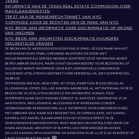
TEXAS
INFORMATIE VAN DE TEXAS REAL ESTATE COMMISSION OVER
MAKELAARSDIENSTEN
TEKST VAN DE MENSENRECHTENWET VAN NYC
COMMISSIE VOOR DE RECHTEN VAN DE MENS VAN NYC
NYC BRON VAN INFORMATIE OVER DISCRIMINATIE OP GROND
VAN INKOMEN
NYC BRON VAN INKOMSTEN DISCRIMINATIE HUURDERS
VEELGESTELDE VRAGEN
DE BRON VAN DE WEERGEGEVEN GEGEVENS IS OFWEL DE EIGENAAR VAN HET
ONROEREND GOED OFWEL OPENBARE REGISTERS DIE DOOR NIET-
GOUVERNEMENTELE DERDEN WORDEN VERSTREKT. DEZE INFORMATIE WORDT
BETROUWBAAR GEACHT, MAAR IS NIET GEGARANDEERD. VOOR BEZOEKERS UIT
COLORADO WORDT INFORMATIE OVER NIET-COMMERCIËLE ONROERENDE
GOEDEREN UITSLUITEND VERSTREKT VOOR PERSOONLIJK, NIET-COMMERCIEEL
GEBRUIK.
575 MADISON AVENUE, NEW YORK, NY 10022.
212.891.7000
© 2026 DOUGLAS
ELLIMAN REAL ESTATE. GELIJKE KANSEN AANBIEDER. AL HET MATERIAAL IN DEZE
BROCHURE IS UITSLUITEND BEDOELD TER INFORMATIE. HOEWEL DEZE
INFORMATIE NAAR ONZE MENING CORRECT IS, KAN DEZE ONDERHEVIG ZIJN
AAN FOUTEN, WEGLATINGEN, WIJZIGINGEN OF INTREKKING ZONDER
VOORAFGAANDE KENNISGEVING. ALLE INFORMATIE OVER ONROEREND GOED,
MET INBEGRIP VAN, MAAR NIET BEPERKT TOT, DE OPPERVLAKTE, HET AANTAL
KAMERS, HET AANTAL SLAAPKAMERS EN HET SCHOOLDISTRICT IN DE
ONROERENDGOEDADVERTENTIES, MOET WORDEN GECONTROLEERD DOOR UW
EIGEN ADVOCAAT, ARCHITECT OF RUIMTELIJKE ORDENINGSDESKUNDIGE.
GELIJKE KANSEN OP HUISVESTING. DE GEGEVENS IN DE LIJST ZIJN VERVERST OP
7 AUG. 2026 OM 4:17 P.M. UUR.