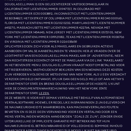
DOUGLAS ELLIMAN IS EEN GELICENTIEERDE VASTGOEDMAKELAAR IN
CALIFORNIË MET LICENTIENUMMER 01947727, IN COLORADO MET
LICENTIENUMMER EC100053892, IN CONNECTICUT MET LICENTIENUMMER
REB.0314827, HET DISTRICT OF COLUMBIA MET LICENTIENUMMER REO40000160,
FLORIDA MET LICENTIENUMMER CQ1020232, MARYLAND MET LICENTIENUMMER
645270, MASSACHUSETTS MET LICENTIENUMMER 422764, NEVADA MET
LICENTIENUMMER 1454643, NEW JERSEY MET LICENTIENUMMER 0572105, NEW
YORK MET LICENTIENUMMER 10991211812, TEXAS MET LICENTIENUMMER 9008706
EN VIRGINIA MET LICENTIENUMMER 0226035659.
OPLICHTERS DOEN ZICH VOOR ALS MAKELAARS EN GEBRUIKEN ACTIEVE
AANBODEN OM VALSE AANBETALINGEN TE VRAGEN. HEB JE VRAGEN OVER DE
LEGITIMITEIT VAN EEN DOUGLAS ELLIMAN-MAKELAAR OF -ADVERTENTIE, NEEM
DAN RECHTSTREEKS CONTACT OP MET DE MAKELAAR VIA DE LINK 'MAKELAARS'
IN HET BOVENSTE MENU. DOUGLAS ELLIMAN VRAAGT NOOIT OM BETALING VOOR
HET RESERVEREN, VASTHOUDEN OF BEKIJKEN VAN EEN WONING. DEZE KOSTEN
ZIJN VERBODEN VOLGENS DE WETGEVING VAN NEW YORK. ALS U EEN VERDACHT
VERZOEK OM GELD ONTVANGT, STUUR DAN GEEN GELD. MELD DIT AAN HET NYS
DEPARTMENT OF STATE EN BRENG DOUGLAS ELLIMAN OP DE HOOGTE. U KUNT
HIER DE CONSUMENTENWAARSCHUWING VAN HET NEW YORK STATE
DEPARTMENT OF STATE
LEZEN.
DEZE WEBSITE IS VOOR HET GEMAK VERTAALD MET BEHULP VAN AUTOMATISCHE
VERTAALSOFTWARE. HOEWEL ER REDELIJKE INSPANNINGEN ZIJN GELEVERD OM
DE NAUWKEURIGHEID TE WAARBORGEN, KAN MACHINEVERTALING FOUTEN
BEVATTEN EN IS DEZE GEEN VERVANGING VOOR EEN VERTALING DOOR EEN
MENS. VERTALINGEN WORDEN AANGEBODEN "ZOALS ZE ZIJN", ZONDER ENIGE
UITDRUKKELIJKE OF IMPLICIETE GARANTIE MET BETREKKING TOT HUN
NAUWKEURIGHEID, BETROUWBAARHEID OF VOLLEDIGHEID. SOMMIGE INHOUD
(WAARONDER AFBEELDINGEN OF VIDEO'S) IS MOGELIJK NIET NAUWKEURIG