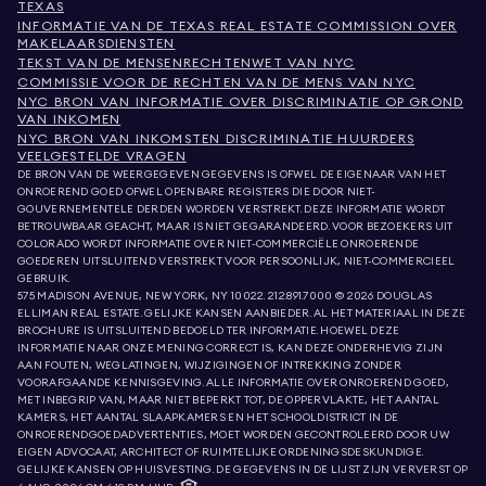
TEXAS
INFORMATIE VAN DE TEXAS REAL ESTATE COMMISSION OVER
MAKELAARSDIENSTEN
TEKST VAN DE MENSENRECHTENWET VAN NYC
COMMISSIE VOOR DE RECHTEN VAN DE MENS VAN NYC
NYC BRON VAN INFORMATIE OVER DISCRIMINATIE OP GROND
VAN INKOMEN
NYC BRON VAN INKOMSTEN DISCRIMINATIE HUURDERS
VEELGESTELDE VRAGEN
DE BRON VAN DE WEERGEGEVEN GEGEVENS IS OFWEL DE EIGENAAR VAN HET
ONROEREND GOED OFWEL OPENBARE REGISTERS DIE DOOR NIET-
GOUVERNEMENTELE DERDEN WORDEN VERSTREKT. DEZE INFORMATIE WORDT
BETROUWBAAR GEACHT, MAAR IS NIET GEGARANDEERD. VOOR BEZOEKERS UIT
COLORADO WORDT INFORMATIE OVER NIET-COMMERCIËLE ONROERENDE
GOEDEREN UITSLUITEND VERSTREKT VOOR PERSOONLIJK, NIET-COMMERCIEEL
GEBRUIK.
575 MADISON AVENUE, NEW YORK, NY 10022.
212.891.7000
© 2026 DOUGLAS
ELLIMAN REAL ESTATE. GELIJKE KANSEN AANBIEDER. AL HET MATERIAAL IN DEZE
BROCHURE IS UITSLUITEND BEDOELD TER INFORMATIE. HOEWEL DEZE
INFORMATIE NAAR ONZE MENING CORRECT IS, KAN DEZE ONDERHEVIG ZIJN
AAN FOUTEN, WEGLATINGEN, WIJZIGINGEN OF INTREKKING ZONDER
VOORAFGAANDE KENNISGEVING. ALLE INFORMATIE OVER ONROEREND GOED,
MET INBEGRIP VAN, MAAR NIET BEPERKT TOT, DE OPPERVLAKTE, HET AANTAL
KAMERS, HET AANTAL SLAAPKAMERS EN HET SCHOOLDISTRICT IN DE
ONROERENDGOEDADVERTENTIES, MOET WORDEN GECONTROLEERD DOOR UW
EIGEN ADVOCAAT, ARCHITECT OF RUIMTELIJKE ORDENINGSDESKUNDIGE.
GELIJKE KANSEN OP HUISVESTING. DE GEGEVENS IN DE LIJST ZIJN VERVERST OP