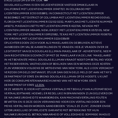
6 AUG. 2026 OM 6:19 P.M. UUR.
DOUGLAS ELLIMAN IS EEN GELICENTIEERDE VASTGOEDMAKELAAR IN
CALIFORNIË MET LICENTIENUMMER 01947727, IN COLORADO MET
LICENTIENUMMER EC100053892, IN CONNECTICUT MET LICENTIENUMMER
REB.0314827, HET DISTRICT OF COLUMBIA MET LICENTIENUMMER REO40000160,
FLORIDA MET LICENTIENUMMER CQ1020232, MARYLAND MET LICENTIENUMMER
645270, MASSACHUSETTS MET LICENTIENUMMER 422764, NEVADA MET
LICENTIENUMMER 1454643, NEW JERSEY MET LICENTIENUMMER 0572105, NEW
YORK MET LICENTIENUMMER 10991211812, TEXAS MET LICENTIENUMMER 9008706
EN VIRGINIA MET LICENTIENUMMER 0226035659.
OPLICHTERS DOEN ZICH VOOR ALS MAKELAARS EN GEBRUIKEN ACTIEVE
AANBODEN OM VALSE AANBETALINGEN TE VRAGEN. HEB JE VRAGEN OVER DE
LEGITIMITEIT VAN EEN DOUGLAS ELLIMAN-MAKELAAR OF -ADVERTENTIE, NEEM
DAN RECHTSTREEKS CONTACT OP MET DE MAKELAAR VIA DE LINK 'MAKELAARS'
IN HET BOVENSTE MENU. DOUGLAS ELLIMAN VRAAGT NOOIT OM BETALING VOOR
HET RESERVEREN, VASTHOUDEN OF BEKIJKEN VAN EEN WONING. DEZE KOSTEN
ZIJN VERBODEN VOLGENS DE WETGEVING VAN NEW YORK. ALS U EEN VERDACHT
VERZOEK OM GELD ONTVANGT, STUUR DAN GEEN GELD. MELD DIT AAN HET NYS
DEPARTMENT OF STATE EN BRENG DOUGLAS ELLIMAN OP DE HOOGTE. U KUNT
HIER DE CONSUMENTENWAARSCHUWING VAN HET NEW YORK STATE
DEPARTMENT OF STATE
LEZEN.
DEZE WEBSITE IS VOOR HET GEMAK VERTAALD MET BEHULP VAN AUTOMATISCHE
VERTAALSOFTWARE. HOEWEL ER REDELIJKE INSPANNINGEN ZIJN GELEVERD OM
DE NAUWKEURIGHEID TE WAARBORGEN, KAN MACHINEVERTALING FOUTEN
BEVATTEN EN IS DEZE GEEN VERVANGING VOOR EEN VERTALING DOOR EEN
MENS. VERTALINGEN WORDEN AANGEBODEN "ZOALS ZE ZIJN", ZONDER ENIGE
UITDRUKKELIJKE OF IMPLICIETE GARANTIE MET BETREKKING TOT HUN
NAUWKEURIGHEID, BETROUWBAARHEID OF VOLLEDIGHEID. SOMMIGE INHOUD