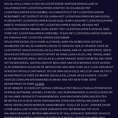
DOUGLAS ELLIMAN IS EEN GELICENTIEERDE VASTGOEDMAKELAAR IN
CALIFORNIË MET LICENTIENUMMER 01947727, IN COLORADO MET
LICENTIENUMMER EC100053892, IN CONNECTICUT MET LICENTIENUMMER
REB.0314827, HET DISTRICT OF COLUMBIA MET LICENTIENUMMER REO40000160,
FLORIDA MET LICENTIENUMMER CQ1020232, MARYLAND MET LICENTIENUMMER
645270, MASSACHUSETTS MET LICENTIENUMMER 422764, NEVADA MET
LICENTIENUMMER 1454643, NEW JERSEY MET LICENTIENUMMER 0572105, NEW
YORK MET LICENTIENUMMER 10991211812, TEXAS MET LICENTIENUMMER 9008706
EN VIRGINIA MET LICENTIENUMMER 0226035659.
OPLICHTERS DOEN ZICH VOOR ALS MAKELAARS EN GEBRUIKEN ACTIEVE
AANBODEN OM VALSE AANBETALINGEN TE VRAGEN. HEB JE VRAGEN OVER DE
LEGITIMITEIT VAN EEN DOUGLAS ELLIMAN-MAKELAAR OF -ADVERTENTIE, NEEM
DAN RECHTSTREEKS CONTACT OP MET DE MAKELAAR VIA DE LINK 'MAKELAARS'
IN HET BOVENSTE MENU. DOUGLAS ELLIMAN VRAAGT NOOIT OM BETALING VOOR
HET RESERVEREN, VASTHOUDEN OF BEKIJKEN VAN EEN WONING. DEZE KOSTEN
ZIJN VERBODEN VOLGENS DE WETGEVING VAN NEW YORK. ALS U EEN VERDACHT
VERZOEK OM GELD ONTVANGT, STUUR DAN GEEN GELD. MELD DIT AAN HET NYS
DEPARTMENT OF STATE EN BRENG DOUGLAS ELLIMAN OP DE HOOGTE. U KUNT
HIER DE CONSUMENTENWAARSCHUWING VAN HET NEW YORK STATE
DEPARTMENT OF STATE
LEZEN.
DEZE WEBSITE IS VOOR HET GEMAK VERTAALD MET BEHULP VAN AUTOMATISCHE
VERTAALSOFTWARE. HOEWEL ER REDELIJKE INSPANNINGEN ZIJN GELEVERD OM
DE NAUWKEURIGHEID TE WAARBORGEN, KAN MACHINEVERTALING FOUTEN
BEVATTEN EN IS DEZE GEEN VERVANGING VOOR EEN VERTALING DOOR EEN
MENS. VERTALINGEN WORDEN AANGEBODEN "ZOALS ZE ZIJN", ZONDER ENIGE
UITDRUKKELIJKE OF IMPLICIETE GARANTIE MET BETREKKING TOT HUN
NAUWKEURIGHEID, BETROUWBAARHEID OF VOLLEDIGHEID. SOMMIGE INHOUD
(WAARONDER AFBEELDINGEN OF VIDEO'S) IS MOGELIJK NIET NAUWKEURIG