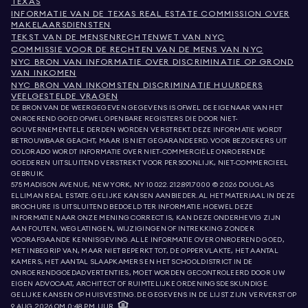
TEXAS
INFORMATIE VAN DE TEXAS REAL ESTATE COMMISSION OVER
MAKELAARSDIENSTEN
TEKST VAN DE MENSENRECHTENWET VAN NYC
COMMISSIE VOOR DE RECHTEN VAN DE MENS VAN NYC
NYC BRON VAN INFORMATIE OVER DISCRIMINATIE OP GROND
VAN INKOMEN
NYC BRON VAN INKOMSTEN DISCRIMINATIE HUURDERS
VEELGESTELDE VRAGEN
DE BRON VAN DE WEERGEGEVEN GEGEVENS IS OFWEL DE EIGENAAR VAN HET
ONROEREND GOED OFWEL OPENBARE REGISTERS DIE DOOR NIET-
GOUVERNEMENTELE DERDEN WORDEN VERSTREKT. DEZE INFORMATIE WORDT
BETROUWBAAR GEACHT, MAAR IS NIET GEGARANDEERD. VOOR BEZOEKERS UIT
COLORADO WORDT INFORMATIE OVER NIET-COMMERCIËLE ONROERENDE
GOEDEREN UITSLUITEND VERSTREKT VOOR PERSOONLIJK, NIET-COMMERCIEEL
GEBRUIK.
575 MADISON AVENUE, NEW YORK, NY 10022.
212.891.7000
© 2026 DOUGLAS
ELLIMAN REAL ESTATE. GELIJKE KANSEN AANBIEDER. AL HET MATERIAAL IN DEZE
BROCHURE IS UITSLUITEND BEDOELD TER INFORMATIE. HOEWEL DEZE
INFORMATIE NAAR ONZE MENING CORRECT IS, KAN DEZE ONDERHEVIG ZIJN
AAN FOUTEN, WEGLATINGEN, WIJZIGINGEN OF INTREKKING ZONDER
VOORAFGAANDE KENNISGEVING. ALLE INFORMATIE OVER ONROEREND GOED,
MET INBEGRIP VAN, MAAR NIET BEPERKT TOT, DE OPPERVLAKTE, HET AANTAL
KAMERS, HET AANTAL SLAAPKAMERS EN HET SCHOOLDISTRICT IN DE
ONROERENDGOEDADVERTENTIES, MOET WORDEN GECONTROLEERD DOOR UW
EIGEN ADVOCAAT, ARCHITECT OF RUIMTELIJKE ORDENINGSDESKUNDIGE.
GELIJKE KANSEN OP HUISVESTING. DE GEGEVENS IN DE LIJST ZIJN VERVERST OP
9 AUG. 2026 OM 0:48 P.M. UUR.