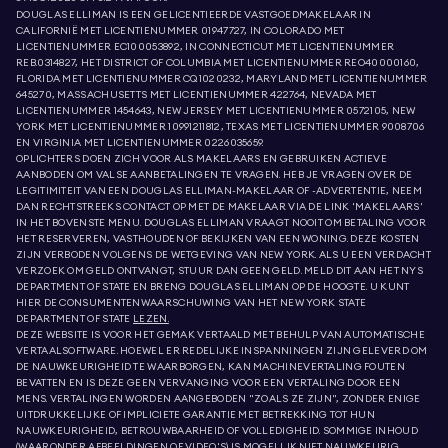
DOUGLAS ELLIMAN IS EEN GELICENTIEERDE VASTGOEDMAKELAAR IN
CALIFORNIË MET LICENTIENUMMER 01947727, IN COLORADO MET
LICENTIENUMMER EC100053892, IN CONNECTICUT MET LICENTIENUMMER
REB.0314827, HET DISTRICT OF COLUMBIA MET LICENTIENUMMER REO40000160,
FLORIDA MET LICENTIENUMMER CQ1020232, MARYLAND MET LICENTIENUMMER
645270, MASSACHUSETTS MET LICENTIENUMMER 422764, NEVADA MET
LICENTIENUMMER 1454643, NEW JERSEY MET LICENTIENUMMER 0572105, NEW
YORK MET LICENTIENUMMER 10991211812, TEXAS MET LICENTIENUMMER 9008706
EN VIRGINIA MET LICENTIENUMMER 0226035659.
OPLICHTERS DOEN ZICH VOOR ALS MAKELAARS EN GEBRUIKEN ACTIEVE
AANBODEN OM VALSE AANBETALINGEN TE VRAGEN. HEB JE VRAGEN OVER DE
LEGITIMITEIT VAN EEN DOUGLAS ELLIMAN-MAKELAAR OF -ADVERTENTIE, NEEM
DAN RECHTSTREEKS CONTACT OP MET DE MAKELAAR VIA DE LINK 'MAKELAARS'
IN HET BOVENSTE MENU. DOUGLAS ELLIMAN VRAAGT NOOIT OM BETALING VOOR
HET RESERVEREN, VASTHOUDEN OF BEKIJKEN VAN EEN WONING. DEZE KOSTEN
ZIJN VERBODEN VOLGENS DE WETGEVING VAN NEW YORK. ALS U EEN VERDACHT
VERZOEK OM GELD ONTVANGT, STUUR DAN GEEN GELD. MELD DIT AAN HET NYS
DEPARTMENT OF STATE EN BRENG DOUGLAS ELLIMAN OP DE HOOGTE. U KUNT
HIER DE CONSUMENTENWAARSCHUWING VAN HET NEW YORK STATE
DEPARTMENT OF STATE
LEZEN.
DEZE WEBSITE IS VOOR HET GEMAK VERTAALD MET BEHULP VAN AUTOMATISCHE
VERTAALSOFTWARE. HOEWEL ER REDELIJKE INSPANNINGEN ZIJN GELEVERD OM
DE NAUWKEURIGHEID TE WAARBORGEN, KAN MACHINEVERTALING FOUTEN
BEVATTEN EN IS DEZE GEEN VERVANGING VOOR EEN VERTALING DOOR EEN
MENS. VERTALINGEN WORDEN AANGEBODEN "ZOALS ZE ZIJN", ZONDER ENIGE
UITDRUKKELIJKE OF IMPLICIETE GARANTIE MET BETREKKING TOT HUN
NAUWKEURIGHEID, BETROUWBAARHEID OF VOLLEDIGHEID. SOMMIGE INHOUD
(WAARONDER AFBEELDINGEN OF VIDEO'S) IS MOGELIJK NIET NAUWKEURIG