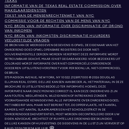
TEXAS
INFORMATIE VAN DE TEXAS REAL ESTATE COMMISSION OVER
MAKELAARSDIENSTEN
TEKST VAN DE MENSENRECHTENWET VAN NYC
COMMISSIE VOOR DE RECHTEN VAN DE MENS VAN NYC
NYC BRON VAN INFORMATIE OVER DISCRIMINATIE OP GROND
VAN INKOMEN
NYC BRON VAN INKOMSTEN DISCRIMINATIE HUURDERS
VEELGESTELDE VRAGEN
DE BRON VAN DE WEERGEGEVEN GEGEVENS IS OFWEL DE EIGENAAR VAN HET
ONROEREND GOED OFWEL OPENBARE REGISTERS DIE DOOR NIET-
GOUVERNEMENTELE DERDEN WORDEN VERSTREKT. DEZE INFORMATIE WORDT
BETROUWBAAR GEACHT, MAAR IS NIET GEGARANDEERD. VOOR BEZOEKERS UIT
COLORADO WORDT INFORMATIE OVER NIET-COMMERCIËLE ONROERENDE
GOEDEREN UITSLUITEND VERSTREKT VOOR PERSOONLIJK, NIET-COMMERCIEEL
GEBRUIK.
575 MADISON AVENUE, NEW YORK, NY 10022.
212.891.7000
© 2026 DOUGLAS
ELLIMAN REAL ESTATE. GELIJKE KANSEN AANBIEDER. AL HET MATERIAAL IN DEZE
BROCHURE IS UITSLUITEND BEDOELD TER INFORMATIE. HOEWEL DEZE
INFORMATIE NAAR ONZE MENING CORRECT IS, KAN DEZE ONDERHEVIG ZIJN
AAN FOUTEN, WEGLATINGEN, WIJZIGINGEN OF INTREKKING ZONDER
VOORAFGAANDE KENNISGEVING. ALLE INFORMATIE OVER ONROEREND GOED,
MET INBEGRIP VAN, MAAR NIET BEPERKT TOT, DE OPPERVLAKTE, HET AANTAL
KAMERS, HET AANTAL SLAAPKAMERS EN HET SCHOOLDISTRICT IN DE
ONROERENDGOEDADVERTENTIES, MOET WORDEN GECONTROLEERD DOOR UW
EIGEN ADVOCAAT, ARCHITECT OF RUIMTELIJKE ORDENINGSDESKUNDIGE.
GELIJKE KANSEN OP HUISVESTING. DE GEGEVENS IN DE LIJST ZIJN VERVERST OP
8 AUG. 2026 OM 8:24 A.M. UUR.