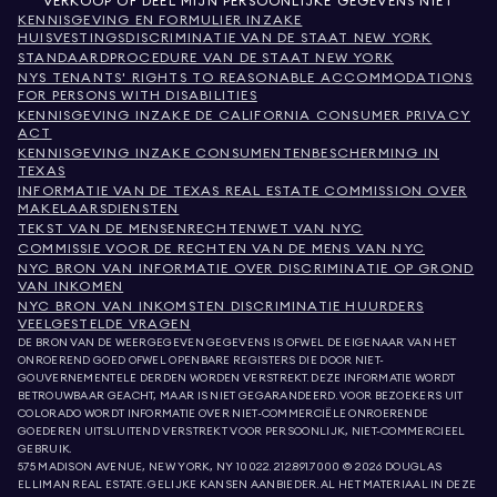
VERKOOP OF DEEL MIJN PERSOONLIJKE GEGEVENS NIET
KENNISGEVING EN FORMULIER INZAKE
HUISVESTINGSDISCRIMINATIE VAN DE STAAT NEW YORK
STANDAARDPROCEDURE VAN DE STAAT NEW YORK
NYS TENANTS' RIGHTS TO REASONABLE ACCOMMODATIONS
FOR PERSONS WITH DISABILITIES
KENNISGEVING INZAKE DE CALIFORNIA CONSUMER PRIVACY
ACT
KENNISGEVING INZAKE CONSUMENTENBESCHERMING IN
TEXAS
INFORMATIE VAN DE TEXAS REAL ESTATE COMMISSION OVER
MAKELAARSDIENSTEN
TEKST VAN DE MENSENRECHTENWET VAN NYC
COMMISSIE VOOR DE RECHTEN VAN DE MENS VAN NYC
NYC BRON VAN INFORMATIE OVER DISCRIMINATIE OP GROND
VAN INKOMEN
NYC BRON VAN INKOMSTEN DISCRIMINATIE HUURDERS
VEELGESTELDE VRAGEN
DE BRON VAN DE WEERGEGEVEN GEGEVENS IS OFWEL DE EIGENAAR VAN HET
ONROEREND GOED OFWEL OPENBARE REGISTERS DIE DOOR NIET-
GOUVERNEMENTELE DERDEN WORDEN VERSTREKT. DEZE INFORMATIE WORDT
BETROUWBAAR GEACHT, MAAR IS NIET GEGARANDEERD. VOOR BEZOEKERS UIT
COLORADO WORDT INFORMATIE OVER NIET-COMMERCIËLE ONROERENDE
GOEDEREN UITSLUITEND VERSTREKT VOOR PERSOONLIJK, NIET-COMMERCIEEL
GEBRUIK.
575 MADISON AVENUE, NEW YORK, NY 10022.
212.891.7000
© 2026 DOUGLAS
ELLIMAN REAL ESTATE. GELIJKE KANSEN AANBIEDER. AL HET MATERIAAL IN DEZE