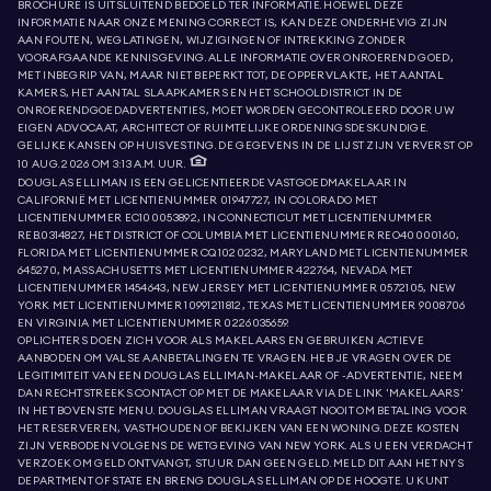
BROCHURE IS UITSLUITEND BEDOELD TER INFORMATIE. HOEWEL DEZE
INFORMATIE NAAR ONZE MENING CORRECT IS, KAN DEZE ONDERHEVIG ZIJN
AAN FOUTEN, WEGLATINGEN, WIJZIGINGEN OF INTREKKING ZONDER
VOORAFGAANDE KENNISGEVING. ALLE INFORMATIE OVER ONROEREND GOED,
MET INBEGRIP VAN, MAAR NIET BEPERKT TOT, DE OPPERVLAKTE, HET AANTAL
KAMERS, HET AANTAL SLAAPKAMERS EN HET SCHOOLDISTRICT IN DE
ONROERENDGOEDADVERTENTIES, MOET WORDEN GECONTROLEERD DOOR UW
EIGEN ADVOCAAT, ARCHITECT OF RUIMTELIJKE ORDENINGSDESKUNDIGE.
GELIJKE KANSEN OP HUISVESTING. DE GEGEVENS IN DE LIJST ZIJN VERVERST OP
10 AUG. 2026 OM 3:13 A.M. UUR.
DOUGLAS ELLIMAN IS EEN GELICENTIEERDE VASTGOEDMAKELAAR IN
CALIFORNIË MET LICENTIENUMMER 01947727, IN COLORADO MET
LICENTIENUMMER EC100053892, IN CONNECTICUT MET LICENTIENUMMER
REB.0314827, HET DISTRICT OF COLUMBIA MET LICENTIENUMMER REO40000160,
FLORIDA MET LICENTIENUMMER CQ1020232, MARYLAND MET LICENTIENUMMER
645270, MASSACHUSETTS MET LICENTIENUMMER 422764, NEVADA MET
LICENTIENUMMER 1454643, NEW JERSEY MET LICENTIENUMMER 0572105, NEW
YORK MET LICENTIENUMMER 10991211812, TEXAS MET LICENTIENUMMER 9008706
EN VIRGINIA MET LICENTIENUMMER 0226035659.
OPLICHTERS DOEN ZICH VOOR ALS MAKELAARS EN GEBRUIKEN ACTIEVE
AANBODEN OM VALSE AANBETALINGEN TE VRAGEN. HEB JE VRAGEN OVER DE
LEGITIMITEIT VAN EEN DOUGLAS ELLIMAN-MAKELAAR OF -ADVERTENTIE, NEEM
DAN RECHTSTREEKS CONTACT OP MET DE MAKELAAR VIA DE LINK 'MAKELAARS'
IN HET BOVENSTE MENU. DOUGLAS ELLIMAN VRAAGT NOOIT OM BETALING VOOR
HET RESERVEREN, VASTHOUDEN OF BEKIJKEN VAN EEN WONING. DEZE KOSTEN
ZIJN VERBODEN VOLGENS DE WETGEVING VAN NEW YORK. ALS U EEN VERDACHT
VERZOEK OM GELD ONTVANGT, STUUR DAN GEEN GELD. MELD DIT AAN HET NYS
DEPARTMENT OF STATE EN BRENG DOUGLAS ELLIMAN OP DE HOOGTE. U KUNT