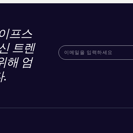
라이프스
신 트렌
위해 엄
.