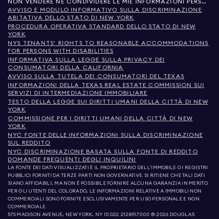
NON VENDERE NÉ CONDIVIDERE LE MIE INFORMAZIONI PERSONALI
AVVISO E MODULO INFORMATIVO SULLA DISCRIMINAZIONE
ABITATIVA DELLO STATO DI NEW YORK
PROCEDURA OPERATIVA STANDARD DELLO STATO DI NEW
YORK
NYS TENANTS' RIGHTS TO REASONABLE ACCOMMODATIONS
FOR PERSONS WITH DISABILITIES
INFORMATIVA SULLA LEGGE SULLA PRIVACY DEI
CONSUMATORI DELLA CALIFORNIA
AVVISO SULLA TUTELA DEI CONSUMATORI DEL TEXAS
INFORMAZIONI DELLA TEXAS REAL ESTATE COMMISSION SUI
SERVIZI DI INTERMEDIAZIONE IMMOBILIARE
TESTO DELLA LEGGE SUI DIRITTI UMANI DELLA CITTÀ DI NEW
YORK
COMMISSIONE PER I DIRITTI UMANI DELLA CITTÀ DI NEW
YORK
NYC FONTE DELLE INFORMAZIONI SULLA DISCRIMINAZIONE
SUL REDDITO
NYC DISCRIMINAZIONE BASATA SULLA FONTE DI REDDITO
DOMANDE FREQUENTI DEGLI INQUILINI
LA FONTE DEI DATI VISUALIZZATI È IL PROPRIETARIO DELL'IMMOBILE O I REGISTRI
PUBBLICI FORNITI DA TERZE PARTI NON GOVERNATIVE. SI RITIENE CHE TALI DATI
SIANO AFFIDABILI, MA NON È POSSIBILE FORNIRE ALCUNA GARANZIA IN MERITO.
PER GLI UTENTI DEL COLORADO, LE INFORMAZIONI RELATIVE A IMMOBILI NON
COMMERCIALI SONO FORNITE ESCLUSIVAMENTE PER USO PERSONALE E NON
COMMERCIALE.
575 MADISON AVENUE, NEW YORK, NY 10022.
212.891.7000
© 2026 DOUGLAS