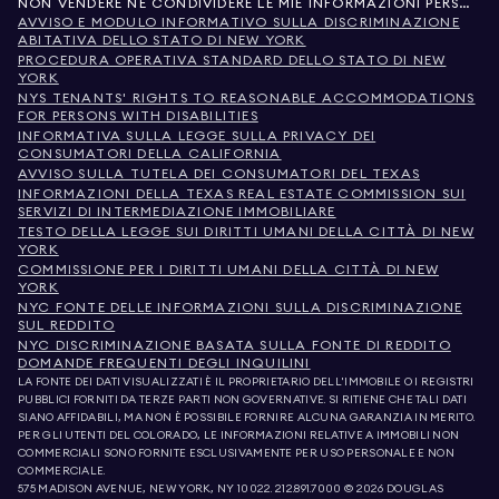
NON VENDERE NÉ CONDIVIDERE LE MIE INFORMAZIONI PERSONALI
AVVISO E MODULO INFORMATIVO SULLA DISCRIMINAZIONE
ABITATIVA DELLO STATO DI NEW YORK
PROCEDURA OPERATIVA STANDARD DELLO STATO DI NEW
YORK
NYS TENANTS' RIGHTS TO REASONABLE ACCOMMODATIONS
FOR PERSONS WITH DISABILITIES
INFORMATIVA SULLA LEGGE SULLA PRIVACY DEI
CONSUMATORI DELLA CALIFORNIA
AVVISO SULLA TUTELA DEI CONSUMATORI DEL TEXAS
INFORMAZIONI DELLA TEXAS REAL ESTATE COMMISSION SUI
SERVIZI DI INTERMEDIAZIONE IMMOBILIARE
TESTO DELLA LEGGE SUI DIRITTI UMANI DELLA CITTÀ DI NEW
YORK
COMMISSIONE PER I DIRITTI UMANI DELLA CITTÀ DI NEW
YORK
NYC FONTE DELLE INFORMAZIONI SULLA DISCRIMINAZIONE
SUL REDDITO
NYC DISCRIMINAZIONE BASATA SULLA FONTE DI REDDITO
DOMANDE FREQUENTI DEGLI INQUILINI
LA FONTE DEI DATI VISUALIZZATI È IL PROPRIETARIO DELL'IMMOBILE O I REGISTRI
PUBBLICI FORNITI DA TERZE PARTI NON GOVERNATIVE. SI RITIENE CHE TALI DATI
SIANO AFFIDABILI, MA NON È POSSIBILE FORNIRE ALCUNA GARANZIA IN MERITO.
PER GLI UTENTI DEL COLORADO, LE INFORMAZIONI RELATIVE A IMMOBILI NON
COMMERCIALI SONO FORNITE ESCLUSIVAMENTE PER USO PERSONALE E NON
COMMERCIALE.
575 MADISON AVENUE, NEW YORK, NY 10022.
212.891.7000
© 2026 DOUGLAS