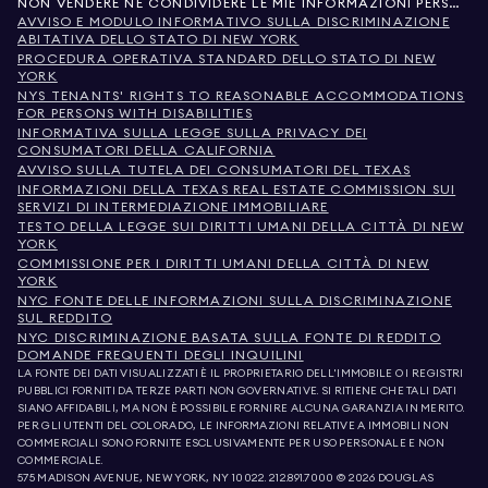
NON VENDERE NÉ CONDIVIDERE LE MIE INFORMAZIONI PERSONALI
AVVISO E MODULO INFORMATIVO SULLA DISCRIMINAZIONE
ABITATIVA DELLO STATO DI NEW YORK
PROCEDURA OPERATIVA STANDARD DELLO STATO DI NEW
YORK
NYS TENANTS' RIGHTS TO REASONABLE ACCOMMODATIONS
FOR PERSONS WITH DISABILITIES
INFORMATIVA SULLA LEGGE SULLA PRIVACY DEI
CONSUMATORI DELLA CALIFORNIA
AVVISO SULLA TUTELA DEI CONSUMATORI DEL TEXAS
INFORMAZIONI DELLA TEXAS REAL ESTATE COMMISSION SUI
SERVIZI DI INTERMEDIAZIONE IMMOBILIARE
TESTO DELLA LEGGE SUI DIRITTI UMANI DELLA CITTÀ DI NEW
YORK
COMMISSIONE PER I DIRITTI UMANI DELLA CITTÀ DI NEW
YORK
NYC FONTE DELLE INFORMAZIONI SULLA DISCRIMINAZIONE
SUL REDDITO
NYC DISCRIMINAZIONE BASATA SULLA FONTE DI REDDITO
DOMANDE FREQUENTI DEGLI INQUILINI
LA FONTE DEI DATI VISUALIZZATI È IL PROPRIETARIO DELL'IMMOBILE O I REGISTRI
PUBBLICI FORNITI DA TERZE PARTI NON GOVERNATIVE. SI RITIENE CHE TALI DATI
SIANO AFFIDABILI, MA NON È POSSIBILE FORNIRE ALCUNA GARANZIA IN MERITO.
PER GLI UTENTI DEL COLORADO, LE INFORMAZIONI RELATIVE A IMMOBILI NON
COMMERCIALI SONO FORNITE ESCLUSIVAMENTE PER USO PERSONALE E NON
COMMERCIALE.
575 MADISON AVENUE, NEW YORK, NY 10022.
212.891.7000
© 2026 DOUGLAS