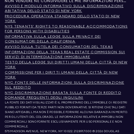
NON VENDERE NÉ CONDIVIDERE LE MIE INFORMAZIONI PERSONALI
AVVISO E MODULO INFORMATIVO SULLA DISCRIMINAZIONE
ABITATIVA DELLO STATO DI NEW YORK
PROCEDURA OPERATIVA STANDARD DELLO STATO DI NEW
YORK
NYS TENANTS' RIGHTS TO REASONABLE ACCOMMODATIONS
FOR PERSONS WITH DISABILITIES
INFORMATIVA SULLA LEGGE SULLA PRIVACY DEI
CONSUMATORI DELLA CALIFORNIA
AVVISO SULLA TUTELA DEI CONSUMATORI DEL TEXAS
INFORMAZIONI DELLA TEXAS REAL ESTATE COMMISSION SUI
SERVIZI DI INTERMEDIAZIONE IMMOBILIARE
TESTO DELLA LEGGE SUI DIRITTI UMANI DELLA CITTÀ DI NEW
YORK
COMMISSIONE PER I DIRITTI UMANI DELLA CITTÀ DI NEW
YORK
NYC FONTE DELLE INFORMAZIONI SULLA DISCRIMINAZIONE
SUL REDDITO
NYC DISCRIMINAZIONE BASATA SULLA FONTE DI REDDITO
DOMANDE FREQUENTI DEGLI INQUILINI
LA FONTE DEI DATI VISUALIZZATI È IL PROPRIETARIO DELL'IMMOBILE O I REGISTRI
PUBBLICI FORNITI DA TERZE PARTI NON GOVERNATIVE. SI RITIENE CHE TALI DATI
SIANO AFFIDABILI, MA NON È POSSIBILE FORNIRE ALCUNA GARANZIA IN MERITO.
PER GLI UTENTI DEL COLORADO, LE INFORMAZIONI RELATIVE A IMMOBILI NON
COMMERCIALI SONO FORNITE ESCLUSIVAMENTE PER USO PERSONALE E NON
COMMERCIALE.
575 MADISON AVENUE, NEW YORK, NY 10022.
212.891.7000
© 2026 DOUGLAS