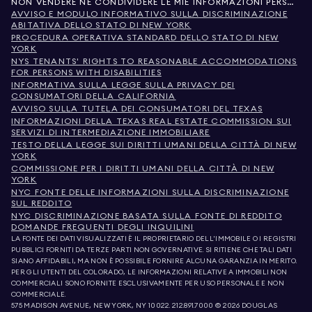
NON VENDERE NÉ CONDIVIDERE LE MIE INFORMAZIONI PERSONALI
AVVISO E MODULO INFORMATIVO SULLA DISCRIMINAZIONE
ABITATIVA DELLO STATO DI NEW YORK
PROCEDURA OPERATIVA STANDARD DELLO STATO DI NEW
YORK
NYS TENANTS' RIGHTS TO REASONABLE ACCOMMODATIONS
FOR PERSONS WITH DISABILITIES
INFORMATIVA SULLA LEGGE SULLA PRIVACY DEI
CONSUMATORI DELLA CALIFORNIA
AVVISO SULLA TUTELA DEI CONSUMATORI DEL TEXAS
INFORMAZIONI DELLA TEXAS REAL ESTATE COMMISSION SUI
SERVIZI DI INTERMEDIAZIONE IMMOBILIARE
TESTO DELLA LEGGE SUI DIRITTI UMANI DELLA CITTÀ DI NEW
YORK
COMMISSIONE PER I DIRITTI UMANI DELLA CITTÀ DI NEW
YORK
NYC FONTE DELLE INFORMAZIONI SULLA DISCRIMINAZIONE
SUL REDDITO
NYC DISCRIMINAZIONE BASATA SULLA FONTE DI REDDITO
DOMANDE FREQUENTI DEGLI INQUILINI
LA FONTE DEI DATI VISUALIZZATI È IL PROPRIETARIO DELL'IMMOBILE O I REGISTRI
PUBBLICI FORNITI DA TERZE PARTI NON GOVERNATIVE. SI RITIENE CHE TALI DATI
SIANO AFFIDABILI, MA NON È POSSIBILE FORNIRE ALCUNA GARANZIA IN MERITO.
PER GLI UTENTI DEL COLORADO, LE INFORMAZIONI RELATIVE A IMMOBILI NON
COMMERCIALI SONO FORNITE ESCLUSIVAMENTE PER USO PERSONALE E NON
COMMERCIALE.
575 MADISON AVENUE, NEW YORK, NY 10022.
212.891.7000
© 2026 DOUGLAS