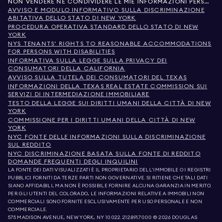
NON VENDERE NÉ CONDIVIDERE LE MIE INFORMAZIONI PERSONALI
AVVISO E MODULO INFORMATIVO SULLA DISCRIMINAZIONE
ABITATIVA DELLO STATO DI NEW YORK
PROCEDURA OPERATIVA STANDARD DELLO STATO DI NEW
YORK
NYS TENANTS' RIGHTS TO REASONABLE ACCOMMODATIONS
FOR PERSONS WITH DISABILITIES
INFORMATIVA SULLA LEGGE SULLA PRIVACY DEI
CONSUMATORI DELLA CALIFORNIA
AVVISO SULLA TUTELA DEI CONSUMATORI DEL TEXAS
INFORMAZIONI DELLA TEXAS REAL ESTATE COMMISSION SUI
SERVIZI DI INTERMEDIAZIONE IMMOBILIARE
TESTO DELLA LEGGE SUI DIRITTI UMANI DELLA CITTÀ DI NEW
YORK
COMMISSIONE PER I DIRITTI UMANI DELLA CITTÀ DI NEW
YORK
NYC FONTE DELLE INFORMAZIONI SULLA DISCRIMINAZIONE
SUL REDDITO
NYC DISCRIMINAZIONE BASATA SULLA FONTE DI REDDITO
DOMANDE FREQUENTI DEGLI INQUILINI
LA FONTE DEI DATI VISUALIZZATI È IL PROPRIETARIO DELL'IMMOBILE O I REGISTRI
PUBBLICI FORNITI DA TERZE PARTI NON GOVERNATIVE. SI RITIENE CHE TALI DATI
SIANO AFFIDABILI, MA NON È POSSIBILE FORNIRE ALCUNA GARANZIA IN MERITO.
PER GLI UTENTI DEL COLORADO, LE INFORMAZIONI RELATIVE A IMMOBILI NON
COMMERCIALI SONO FORNITE ESCLUSIVAMENTE PER USO PERSONALE E NON
COMMERCIALE.
575 MADISON AVENUE, NEW YORK, NY 10022.
212.891.7000
© 2026 DOUGLAS