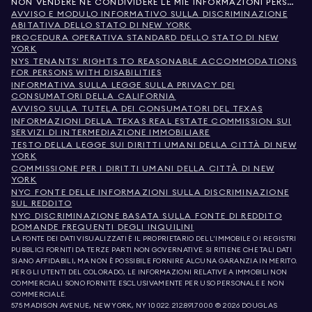
NON VENDERE NÉ CONDIVIDERE LE MIE INFORMAZIONI PERSONALI
AVVISO E MODULO INFORMATIVO SULLA DISCRIMINAZIONE
ABITATIVA DELLO STATO DI NEW YORK
PROCEDURA OPERATIVA STANDARD DELLO STATO DI NEW
YORK
NYS TENANTS' RIGHTS TO REASONABLE ACCOMMODATIONS
FOR PERSONS WITH DISABILITIES
INFORMATIVA SULLA LEGGE SULLA PRIVACY DEI
CONSUMATORI DELLA CALIFORNIA
AVVISO SULLA TUTELA DEI CONSUMATORI DEL TEXAS
INFORMAZIONI DELLA TEXAS REAL ESTATE COMMISSION SUI
SERVIZI DI INTERMEDIAZIONE IMMOBILIARE
TESTO DELLA LEGGE SUI DIRITTI UMANI DELLA CITTÀ DI NEW
YORK
COMMISSIONE PER I DIRITTI UMANI DELLA CITTÀ DI NEW
YORK
NYC FONTE DELLE INFORMAZIONI SULLA DISCRIMINAZIONE
SUL REDDITO
NYC DISCRIMINAZIONE BASATA SULLA FONTE DI REDDITO
DOMANDE FREQUENTI DEGLI INQUILINI
LA FONTE DEI DATI VISUALIZZATI È IL PROPRIETARIO DELL'IMMOBILE O I REGISTRI
PUBBLICI FORNITI DA TERZE PARTI NON GOVERNATIVE. SI RITIENE CHE TALI DATI
SIANO AFFIDABILI, MA NON È POSSIBILE FORNIRE ALCUNA GARANZIA IN MERITO.
PER GLI UTENTI DEL COLORADO, LE INFORMAZIONI RELATIVE A IMMOBILI NON
COMMERCIALI SONO FORNITE ESCLUSIVAMENTE PER USO PERSONALE E NON
COMMERCIALE.
575 MADISON AVENUE, NEW YORK, NY 10022.
212.891.7000
© 2026 DOUGLAS