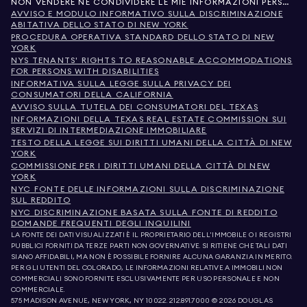
NON VENDERE NÉ CONDIVIDERE LE MIE INFORMAZIONI PERSONALI
AVVISO E MODULO INFORMATIVO SULLA DISCRIMINAZIONE
ABITATIVA DELLO STATO DI NEW YORK
PROCEDURA OPERATIVA STANDARD DELLO STATO DI NEW
YORK
NYS TENANTS' RIGHTS TO REASONABLE ACCOMMODATIONS
FOR PERSONS WITH DISABILITIES
INFORMATIVA SULLA LEGGE SULLA PRIVACY DEI
CONSUMATORI DELLA CALIFORNIA
AVVISO SULLA TUTELA DEI CONSUMATORI DEL TEXAS
INFORMAZIONI DELLA TEXAS REAL ESTATE COMMISSION SUI
SERVIZI DI INTERMEDIAZIONE IMMOBILIARE
TESTO DELLA LEGGE SUI DIRITTI UMANI DELLA CITTÀ DI NEW
YORK
COMMISSIONE PER I DIRITTI UMANI DELLA CITTÀ DI NEW
YORK
NYC FONTE DELLE INFORMAZIONI SULLA DISCRIMINAZIONE
SUL REDDITO
NYC DISCRIMINAZIONE BASATA SULLA FONTE DI REDDITO
DOMANDE FREQUENTI DEGLI INQUILINI
LA FONTE DEI DATI VISUALIZZATI È IL PROPRIETARIO DELL'IMMOBILE O I REGISTRI
PUBBLICI FORNITI DA TERZE PARTI NON GOVERNATIVE. SI RITIENE CHE TALI DATI
SIANO AFFIDABILI, MA NON È POSSIBILE FORNIRE ALCUNA GARANZIA IN MERITO.
PER GLI UTENTI DEL COLORADO, LE INFORMAZIONI RELATIVE A IMMOBILI NON
COMMERCIALI SONO FORNITE ESCLUSIVAMENTE PER USO PERSONALE E NON
COMMERCIALE.
575 MADISON AVENUE, NEW YORK, NY 10022.
212.891.7000
© 2026 DOUGLAS