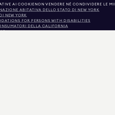
ATIVE AI COOKIE
NON VENDERE NÉ CONDIVIDERE LE MI
NAZIONE ABITATIVA DELLO STATO DI NEW YORK
DI NEW YORK
ATIONS FOR PERSONS WITH DISABILITIES
CONSUMATORI DELLA CALIFORNIA
XAS
SION SUI SERVIZI DI INTERMEDIAZIONE IMMOBILIARE
TTÀ DI NEW YORK
DI NEW YORK
INAZIONE SUL REDDITO
EDDITO DOMANDE FREQUENTI DEGLI INQUILINI
I PUBBLICI FORNITI DA TERZE PARTI NON GOVERNATIVE. SI RITIENE CHE TALI DATI SIANO
IALI SONO FORNITE ESCLUSIVAMENTE PER USO PERSONALE E NON COMMERCIALE.
AN REAL ESTATE. FORNITORE DI PARI OPPORTUNITÀ DI LAVORO. TUTTO IL MATERIALE QU
 RITIRO SENZA PREAVVISO. TUTTE LE INFORMAZIONI RELATIVE ALL'IMMOBILE, INCLUSE,
ENCHI DEGLI IMMOBILI, DEVONO ESSERE VERIFICATE DAL PROPRIO AVVOCATO, ARCHITETT
ENZA N. 01947727, IN COLORADO CON LICENZA N. EC100053892, IN CONNECTICUT CON L
NZA N. 645270, NEL MASSACHUSETTS CON LICENZA N. 422764, IN NEVADA CON LICENZA
59.
TTIVI PER RICHIEDERE DEPOSITI FITTIZI. SE AVETE DOMANDE SULLA LEGITTIMITÀ DI U
N CHIEDERÀ MAI ALCUN PAGAMENTO PER PRENOTARE, BLOCCARE O VISIONARE UN IMMOBIL
IPARTIMENTO DI STATO DI NEW YORK E AVVISATE DOUGLAS ELLIMAN. POTETE LEGGERE L
PER MOTIVI DI PRATICITÀ. SEBBENE SIA STATO COMPIUTO OGNI RAGIONEVOLE SFORZO