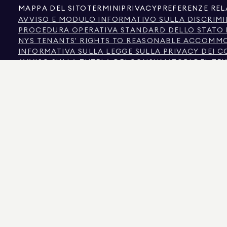
MAPPA DEL SITO
TERMINI
PRIVACY
PREFERENZE REL
AVVISO E MODULO INFORMATIVO SULLA DISCRIMI
PROCEDURA OPERATIVA STANDARD DELLO STATO 
NYS TENANTS' RIGHTS TO REASONABLE ACCOMMOD
INFORMATIVA SULLA LEGGE SULLA PRIVACY DEI 
AVVISO SULLA TUTELA DEI CONSUMATORI DEL TE
INFORMAZIONI DELLA TEXAS REAL ESTATE COMMIS
TESTO DELLA LEGGE SUI DIRITTI UMANI DELLA CI
COMMISSIONE PER I DIRITTI UMANI DELLA CITTÀ 
NYC FONTE DELLE INFORMAZIONI SULLA DISCRIM
NYC DISCRIMINAZIONE BASATA SULLA FONTE DI R
LA FONTE DEI DATI VISUALIZZATI È IL PROPRIETARIO DELL'IMMOBILE O I REGISTR
UTENTI DEL COLORADO, LE INFORMAZIONI RELATIVE A IMMOBILI NON COMMERC
575 MADISON AVENUE, NEW YORK, NY 10022.
212.891.7000
© 2026 DOUGLAS ELLIM
SIANO RITENUTE CORRETTE, SONO SOGGETTE A ERRORI, OMISSIONI, MODIFICHE O
STANZE, IL NUMERO DI CAMERE DA LETTO E IL DISTRETTO SCOLASTICO NEGLI EL
DELL'ANNUNCIO AGGIORNATI IL 6 AGO 2026 ALLE 10:04 PM.
DOUGLAS ELLIMAN È UN AGENTE IMMOBILIARE ABILITATO IN CALIFORNIA CON LIC
REO40000160, IN FLORIDA CON LICENZA N. CQ1020232, NEL MARYLAND CON LICE
10991211812, TEXAS CON LICENZA N. 9008706 E VIRGINIA CON LICENZA N. 02260356
I TRUFFATORI SI SPACCIANO PER AGENTI IMMOBILIARI E UTILIZZANO ANNUNCI A
L'AGENTE TRAMITE IL LINK "AGENTI" NEL MENU IN ALTO. DOUGLAS ELLIMAN NO
UNA RICHIESTA DI DENARO SOSPETTA, NON INVIATE DENARO. SEGNALATELA AL D
QUESTO SITO WEB È STATO TRADOTTO UTILIZZANDO UN SOFTWARE AUTOMATICO 