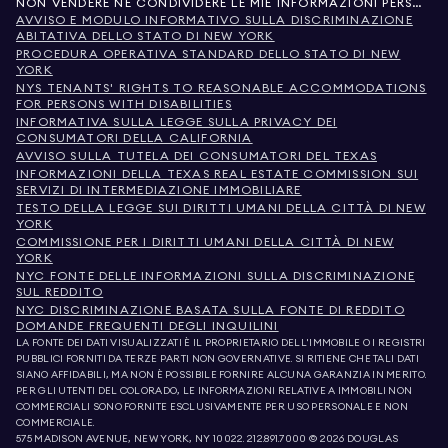
NON VENDERE NÉ CONDIVIDERE LE MIE INFORMAZIONI PERSONALI
AVVISO E MODULO INFORMATIVO SULLA DISCRIMINAZIONE
ABITATIVA DELLO STATO DI NEW YORK
PROCEDURA OPERATIVA STANDARD DELLO STATO DI NEW
YORK
NYS TENANTS' RIGHTS TO REASONABLE ACCOMMODATIONS
FOR PERSONS WITH DISABILITIES
INFORMATIVA SULLA LEGGE SULLA PRIVACY DEI
CONSUMATORI DELLA CALIFORNIA
AVVISO SULLA TUTELA DEI CONSUMATORI DEL TEXAS
INFORMAZIONI DELLA TEXAS REAL ESTATE COMMISSION SUI
SERVIZI DI INTERMEDIAZIONE IMMOBILIARE
TESTO DELLA LEGGE SUI DIRITTI UMANI DELLA CITTÀ DI NEW
YORK
COMMISSIONE PER I DIRITTI UMANI DELLA CITTÀ DI NEW
YORK
NYC FONTE DELLE INFORMAZIONI SULLA DISCRIMINAZIONE
SUL REDDITO
NYC DISCRIMINAZIONE BASATA SULLA FONTE DI REDDITO
DOMANDE FREQUENTI DEGLI INQUILINI
LA FONTE DEI DATI VISUALIZZATI È IL PROPRIETARIO DELL'IMMOBILE O I REGISTRI
PUBBLICI FORNITI DA TERZE PARTI NON GOVERNATIVE. SI RITIENE CHE TALI DATI
SIANO AFFIDABILI, MA NON È POSSIBILE FORNIRE ALCUNA GARANZIA IN MERITO.
PER GLI UTENTI DEL COLORADO, LE INFORMAZIONI RELATIVE A IMMOBILI NON
COMMERCIALI SONO FORNITE ESCLUSIVAMENTE PER USO PERSONALE E NON
COMMERCIALE.
575 MADISON AVENUE, NEW YORK, NY 10022.
212.891.7000
© 2026 DOUGLAS