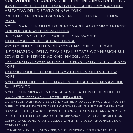
NON VENDERE NÉ CONDIVIDERE LE MIE INFORMAZIONI PERSONALI
AVVISO E MODULO INFORMATIVO SULLA DISCRIMINAZIONE
ABITATIVA DELLO STATO DI NEW YORK
PROCEDURA OPERATIVA STANDARD DELLO STATO DI NEW
YORK
NYS TENANTS' RIGHTS TO REASONABLE ACCOMMODATIONS
FOR PERSONS WITH DISABILITIES
INFORMATIVA SULLA LEGGE SULLA PRIVACY DEI
CONSUMATORI DELLA CALIFORNIA
AVVISO SULLA TUTELA DEI CONSUMATORI DEL TEXAS
INFORMAZIONI DELLA TEXAS REAL ESTATE COMMISSION SUI
SERVIZI DI INTERMEDIAZIONE IMMOBILIARE
TESTO DELLA LEGGE SUI DIRITTI UMANI DELLA CITTÀ DI NEW
YORK
COMMISSIONE PER I DIRITTI UMANI DELLA CITTÀ DI NEW
YORK
NYC FONTE DELLE INFORMAZIONI SULLA DISCRIMINAZIONE
SUL REDDITO
NYC DISCRIMINAZIONE BASATA SULLA FONTE DI REDDITO
DOMANDE FREQUENTI DEGLI INQUILINI
LA FONTE DEI DATI VISUALIZZATI È IL PROPRIETARIO DELL'IMMOBILE O I REGISTRI
PUBBLICI FORNITI DA TERZE PARTI NON GOVERNATIVE. SI RITIENE CHE TALI DATI
SIANO AFFIDABILI, MA NON È POSSIBILE FORNIRE ALCUNA GARANZIA IN MERITO.
PER GLI UTENTI DEL COLORADO, LE INFORMAZIONI RELATIVE A IMMOBILI NON
COMMERCIALI SONO FORNITE ESCLUSIVAMENTE PER USO PERSONALE E NON
COMMERCIALE.
575 MADISON AVENUE, NEW YORK, NY 10022.
212.891.7000
© 2026 DOUGLAS