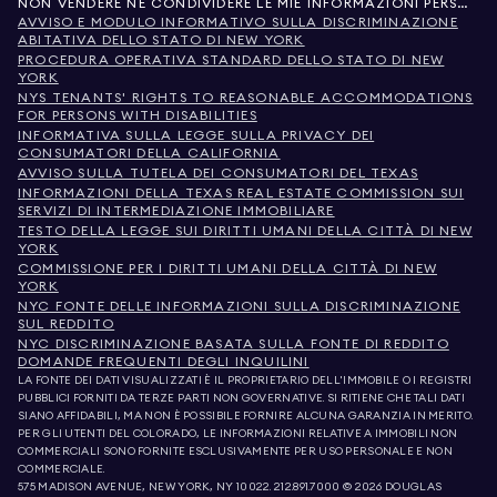
NON VENDERE NÉ CONDIVIDERE LE MIE INFORMAZIONI PERSONALI
AVVISO E MODULO INFORMATIVO SULLA DISCRIMINAZIONE
ABITATIVA DELLO STATO DI NEW YORK
PROCEDURA OPERATIVA STANDARD DELLO STATO DI NEW
YORK
NYS TENANTS' RIGHTS TO REASONABLE ACCOMMODATIONS
FOR PERSONS WITH DISABILITIES
INFORMATIVA SULLA LEGGE SULLA PRIVACY DEI
CONSUMATORI DELLA CALIFORNIA
AVVISO SULLA TUTELA DEI CONSUMATORI DEL TEXAS
INFORMAZIONI DELLA TEXAS REAL ESTATE COMMISSION SUI
SERVIZI DI INTERMEDIAZIONE IMMOBILIARE
TESTO DELLA LEGGE SUI DIRITTI UMANI DELLA CITTÀ DI NEW
YORK
COMMISSIONE PER I DIRITTI UMANI DELLA CITTÀ DI NEW
YORK
NYC FONTE DELLE INFORMAZIONI SULLA DISCRIMINAZIONE
SUL REDDITO
NYC DISCRIMINAZIONE BASATA SULLA FONTE DI REDDITO
DOMANDE FREQUENTI DEGLI INQUILINI
LA FONTE DEI DATI VISUALIZZATI È IL PROPRIETARIO DELL'IMMOBILE O I REGISTRI
PUBBLICI FORNITI DA TERZE PARTI NON GOVERNATIVE. SI RITIENE CHE TALI DATI
SIANO AFFIDABILI, MA NON È POSSIBILE FORNIRE ALCUNA GARANZIA IN MERITO.
PER GLI UTENTI DEL COLORADO, LE INFORMAZIONI RELATIVE A IMMOBILI NON
COMMERCIALI SONO FORNITE ESCLUSIVAMENTE PER USO PERSONALE E NON
COMMERCIALE.
575 MADISON AVENUE, NEW YORK, NY 10022.
212.891.7000
© 2026 DOUGLAS