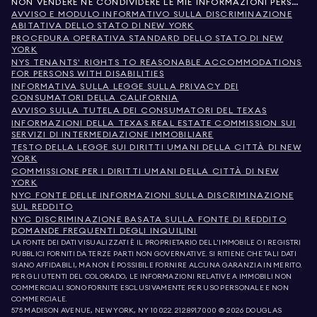
NON VENDERE NÉ CONDIVIDERE LE MIE INFORMAZIONI PERSONALI
AVVISO E MODULO INFORMATIVO SULLA DISCRIMINAZIONE
ABITATIVA DELLO STATO DI NEW YORK
PROCEDURA OPERATIVA STANDARD DELLO STATO DI NEW
YORK
NYS TENANTS' RIGHTS TO REASONABLE ACCOMMODATIONS
FOR PERSONS WITH DISABILITIES
INFORMATIVA SULLA LEGGE SULLA PRIVACY DEI
CONSUMATORI DELLA CALIFORNIA
AVVISO SULLA TUTELA DEI CONSUMATORI DEL TEXAS
INFORMAZIONI DELLA TEXAS REAL ESTATE COMMISSION SUI
SERVIZI DI INTERMEDIAZIONE IMMOBILIARE
TESTO DELLA LEGGE SUI DIRITTI UMANI DELLA CITTÀ DI NEW
YORK
COMMISSIONE PER I DIRITTI UMANI DELLA CITTÀ DI NEW
YORK
NYC FONTE DELLE INFORMAZIONI SULLA DISCRIMINAZIONE
SUL REDDITO
NYC DISCRIMINAZIONE BASATA SULLA FONTE DI REDDITO
DOMANDE FREQUENTI DEGLI INQUILINI
LA FONTE DEI DATI VISUALIZZATI È IL PROPRIETARIO DELL'IMMOBILE O I REGISTRI
PUBBLICI FORNITI DA TERZE PARTI NON GOVERNATIVE. SI RITIENE CHE TALI DATI
SIANO AFFIDABILI, MA NON È POSSIBILE FORNIRE ALCUNA GARANZIA IN MERITO.
PER GLI UTENTI DEL COLORADO, LE INFORMAZIONI RELATIVE A IMMOBILI NON
COMMERCIALI SONO FORNITE ESCLUSIVAMENTE PER USO PERSONALE E NON
COMMERCIALE.
575 MADISON AVENUE, NEW YORK, NY 10022.
212.891.7000
© 2026 DOUGLAS