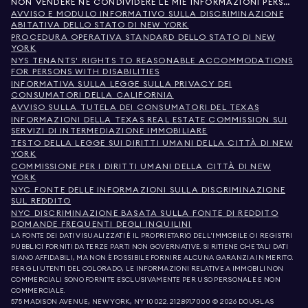
NON VENDERE NÉ CONDIVIDERE LE MIE INFORMAZIONI PERSONALI
AVVISO E MODULO INFORMATIVO SULLA DISCRIMINAZIONE
ABITATIVA DELLO STATO DI NEW YORK
PROCEDURA OPERATIVA STANDARD DELLO STATO DI NEW
YORK
NYS TENANTS' RIGHTS TO REASONABLE ACCOMMODATIONS
FOR PERSONS WITH DISABILITIES
INFORMATIVA SULLA LEGGE SULLA PRIVACY DEI
CONSUMATORI DELLA CALIFORNIA
AVVISO SULLA TUTELA DEI CONSUMATORI DEL TEXAS
INFORMAZIONI DELLA TEXAS REAL ESTATE COMMISSION SUI
SERVIZI DI INTERMEDIAZIONE IMMOBILIARE
TESTO DELLA LEGGE SUI DIRITTI UMANI DELLA CITTÀ DI NEW
YORK
COMMISSIONE PER I DIRITTI UMANI DELLA CITTÀ DI NEW
YORK
NYC FONTE DELLE INFORMAZIONI SULLA DISCRIMINAZIONE
SUL REDDITO
NYC DISCRIMINAZIONE BASATA SULLA FONTE DI REDDITO
DOMANDE FREQUENTI DEGLI INQUILINI
LA FONTE DEI DATI VISUALIZZATI È IL PROPRIETARIO DELL'IMMOBILE O I REGISTRI
PUBBLICI FORNITI DA TERZE PARTI NON GOVERNATIVE. SI RITIENE CHE TALI DATI
SIANO AFFIDABILI, MA NON È POSSIBILE FORNIRE ALCUNA GARANZIA IN MERITO.
PER GLI UTENTI DEL COLORADO, LE INFORMAZIONI RELATIVE A IMMOBILI NON
COMMERCIALI SONO FORNITE ESCLUSIVAMENTE PER USO PERSONALE E NON
COMMERCIALE.
575 MADISON AVENUE, NEW YORK, NY 10022.
212.891.7000
© 2026 DOUGLAS