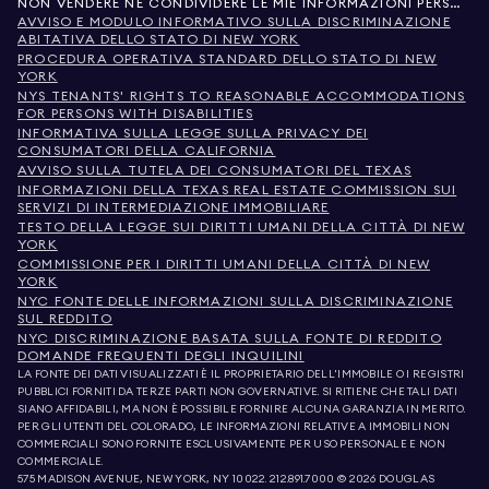
NON VENDERE NÉ CONDIVIDERE LE MIE INFORMAZIONI PERSONALI
AVVISO E MODULO INFORMATIVO SULLA DISCRIMINAZIONE
ABITATIVA DELLO STATO DI NEW YORK
PROCEDURA OPERATIVA STANDARD DELLO STATO DI NEW
YORK
NYS TENANTS' RIGHTS TO REASONABLE ACCOMMODATIONS
FOR PERSONS WITH DISABILITIES
INFORMATIVA SULLA LEGGE SULLA PRIVACY DEI
CONSUMATORI DELLA CALIFORNIA
AVVISO SULLA TUTELA DEI CONSUMATORI DEL TEXAS
INFORMAZIONI DELLA TEXAS REAL ESTATE COMMISSION SUI
SERVIZI DI INTERMEDIAZIONE IMMOBILIARE
TESTO DELLA LEGGE SUI DIRITTI UMANI DELLA CITTÀ DI NEW
YORK
COMMISSIONE PER I DIRITTI UMANI DELLA CITTÀ DI NEW
YORK
NYC FONTE DELLE INFORMAZIONI SULLA DISCRIMINAZIONE
SUL REDDITO
NYC DISCRIMINAZIONE BASATA SULLA FONTE DI REDDITO
DOMANDE FREQUENTI DEGLI INQUILINI
LA FONTE DEI DATI VISUALIZZATI È IL PROPRIETARIO DELL'IMMOBILE O I REGISTRI
PUBBLICI FORNITI DA TERZE PARTI NON GOVERNATIVE. SI RITIENE CHE TALI DATI
SIANO AFFIDABILI, MA NON È POSSIBILE FORNIRE ALCUNA GARANZIA IN MERITO.
PER GLI UTENTI DEL COLORADO, LE INFORMAZIONI RELATIVE A IMMOBILI NON
COMMERCIALI SONO FORNITE ESCLUSIVAMENTE PER USO PERSONALE E NON
COMMERCIALE.
575 MADISON AVENUE, NEW YORK, NY 10022.
212.891.7000
© 2026 DOUGLAS