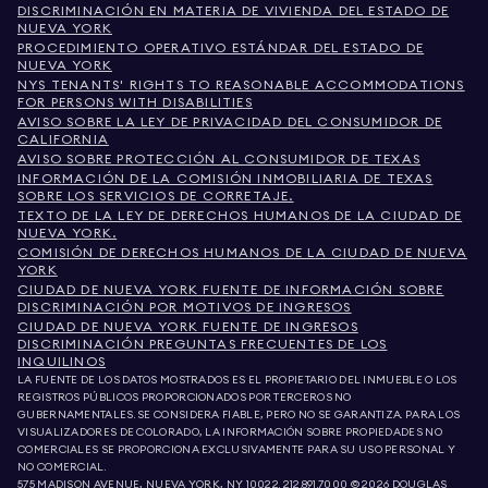
DISCRIMINACIÓN EN MATERIA DE VIVIENDA DEL ESTADO DE
NUEVA YORK
PROCEDIMIENTO OPERATIVO ESTÁNDAR DEL ESTADO DE
NUEVA YORK
NYS TENANTS' RIGHTS TO REASONABLE ACCOMMODATIONS
FOR PERSONS WITH DISABILITIES
AVISO SOBRE LA LEY DE PRIVACIDAD DEL CONSUMIDOR DE
CALIFORNIA
AVISO SOBRE PROTECCIÓN AL CONSUMIDOR DE TEXAS
INFORMACIÓN DE LA COMISIÓN INMOBILIARIA DE TEXAS
SOBRE LOS SERVICIOS DE CORRETAJE.
TEXTO DE LA LEY DE DERECHOS HUMANOS DE LA CIUDAD DE
NUEVA YORK.
COMISIÓN DE DERECHOS HUMANOS DE LA CIUDAD DE NUEVA
YORK
CIUDAD DE NUEVA YORK FUENTE DE INFORMACIÓN SOBRE
DISCRIMINACIÓN POR MOTIVOS DE INGRESOS
CIUDAD DE NUEVA YORK FUENTE DE INGRESOS
DISCRIMINACIÓN PREGUNTAS FRECUENTES DE LOS
INQUILINOS
LA FUENTE DE LOS DATOS MOSTRADOS ES EL PROPIETARIO DEL INMUEBLE O LOS
REGISTROS PÚBLICOS PROPORCIONADOS POR TERCEROS NO
GUBERNAMENTALES. SE CONSIDERA FIABLE, PERO NO SE GARANTIZA. PARA LOS
VISUALIZADORES DE COLORADO, LA INFORMACIÓN SOBRE PROPIEDADES NO
COMERCIALES SE PROPORCIONA EXCLUSIVAMENTE PARA SU USO PERSONAL Y
NO COMERCIAL.
575 MADISON AVENUE, NUEVA YORK, NY 10022.
212.891.7000
© 2026 DOUGLAS