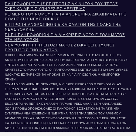
ΠΛΗΡΟΦΟΡΊΕΣ ΤΗΣ ΕΠΙΤΡΟΠΉΣ ΑΚΙΝΉΤΩΝ ΤΟΥ ΤΈΞΑΣ
ΣΧΕΤΙΚΆ ΜΕ ΤΙΣ ΥΠΗΡΕΣΊΕΣ ΜΕΣΙΤΕΊΑΣ
ΚΕΊΜΕΝΟ ΤΟΥ ΝΌΜΟΥ ΓΙΑ ΤΑ ΑΝΘΡΏΠΙΝΑ ΔΙΚΑΙΏΜΑΤΑ ΤΗΣ
ΠΌΛΗΣ ΤΗΣ ΝΈΑΣ ΥΌΡΚΗΣ
ΕΠΙΤΡΟΠΉ ΑΝΘΡΩΠΊΝΩΝ ΔΙΚΑΙΩΜΆΤΩΝ ΤΗΣ ΠΌΛΗΣ ΤΗΣ
ΝΈΑΣ ΥΌΡΚΗΣ
ΠΗΓΉ ΠΛΗΡΟΦΟΡΙΏΝ ΓΙΑ ΔΙΑΚΡΊΣΕΙΣ ΛΌΓΩ ΕΙΣΟΔΉΜΑΤΟΣ
ΣΤΗ ΝΈΑ ΥΌΡΚΗ
ΝΈΑ ΥΌΡΚΗ ΠΗΓΉ ΕΙΣΟΔΉΜΑΤΟΣ ΔΙΑΚΡΊΣΕΙΣ ΣΥΧΝΈΣ
ΕΡΩΤΉΣΕΙΣ ΕΝΟΙΚΙΑΣΤΏΝ
Η ΠΗΓΗ ΤΩΝ ΕΜΦΑΝΙΖΟΜΕΝΩΝ ΔΕΔΟΜΕΝΩΝ ΕΙΝΑΙ ΕΙΤΕ Ο ΙΔΙΟΚΤΗΤΗΣ ΤΟΥ
ΑΚΙΝΗΤΟΥ ΕΙΤΕ ΔΗΜΟΣΙΑ ΑΡΧΕΙΑ ΠΟΥ ΠΑΡΕΧΟΝΤΑΙ ΑΠΟ ΜΗ ΚΥΒΕΡΝΗΤΙΚΟΥΣ
ΤΡΙΤΟΥΣ. ΘΕΩΡΕΙΤΑΙ ΑΞΙΟΠΙΣΤΗ, ΑΛΛΑ ΔΕΝ ΕΙΝΑΙ ΕΓΓΥΗΜΕΝΗ. ΓΙΑ ΤΟΥΣ
ΧΡΗΣΤΕΣ ΣΤΟ ΚΟΛΟΡΑΝΤΟ, ΟΙ ΠΛΗΡΟΦΟΡΙΕΣ ΣΧΕΤΙΚΑ ΜΕ ΤΙΣ ΜΗ ΕΜΠΟΡΙΚΕΣ
ΙΔΙΟΚΤΗΣΙΕΣ ΠΑΡΕΧΟΝΤΑΙ ΑΠΟΚΛΕΙΣΤΙΚΑ ΓΙΑ ΠΡΟΣΩΠΙΚΗ, ΜΗ ΕΜΠΟΡΙΚΗ
ΧΡΗΣΗ.
575 MADISON AVENUE, NEW YORK, NY 10022.
212.891.7000
© 2026 DOUGLAS
ELLIMAN REAL ESTATE. ΠΑΡΟΧΟΣ ΙΣΩΝ ΕΥΚΑΙΡΙΩΝ ΑΠΑΣΧΟΛΗΣΗΣ. ΌΛΟ ΤΟ ΥΛΙΚΟ
ΠΟΥ ΠΑΡΟΥΣΙΑΖΕΤΑΙ ΕΔΩ ΠΡΟΟΡΙΖΕΤΑΙ ΑΠΟΚΛΕΙΣΤΙΚΑ ΓΙΑ ΕΝΗΜΕΡΩΤΙΚΟΥΣ
ΣΚΟΠΟΥΣ. ΠΑΡΌΛΟ ΠΟΥ ΑΥΤΕΣ ΟΙ ΠΛΗΡΟΦΟΡΙΕΣ ΘΕΩΡΟΥΝΤΑΙ ΣΩΣΤΕΣ,
ΕΝΔΕΧΕΤΑΙ ΝΑ ΠΕΡΙΕΧΟΥΝ ΛΑΘΗ, ΠΑΡΑΛΕΙΨΕΙΣ, ΑΛΛΑΓΕΣ Ή ΑΝΑΚΛΗΣΕΙΣ
ΧΩΡΙΣ ΠΡΟΕΙΔΟΠΟΙΗΣΗ. ΟΛΕΣ ΟΙ ΠΛΗΡΟΦΟΡΙΕΣ ΣΧΕΤΙΚΑ ΜΕ ΤΑ ΑΚΙΝΗΤΑ,
ΣΥΜΠΕΡΙΛΑΜΒΑΝΟΜΕΝΩΝ, ΕΝΔΕΙΚΤΙΚΑ, ΤΩΝ ΕΠΙΦΑΝΕΙΩΝ, ΤΟΥ ΑΡΙΘΜΟΥ
ΔΩΜΑΤΙΩΝ, ΤΟΥ ΑΡΙΘΜΟΥ ΥΠΝΟΔΩΜΑΤΙΩΝ ΚΑΙ ΤΗΣ ΣΧΟΛΙΚΗΣ ΠΕΡΙΟΧΗΣ ΣΤΙΣ
ΚΑΤΑΧΩΡΗΣΕΙΣ ΑΚΙΝΗΤΩΝ, ΠΡΕΠΕΙ ΝΑ ΕΛΕΓΧΘΟΥΝ ΑΠΟ ΤΟΝ ΔΙΚΗΓΟΡΟ, ΤΟΝ
ΑΡΧΙΤΕΚΤΟΝΑ Ή ΤΟΝ ΕΜΠΕΙΡΟΓΝΩΜΟΝΑ ΣΕ ΘΕΜΑΤΑ ΧΩΡΟΤΑΞΙΑΣ ΣΑΣ. ΙΣΟΤΗΤΑ
ΣΤΙΣ ΕΥΚΑΙΡΙΕΣ ΣΤΕΓΑΣΗΣ. ΤΑ ΣΤΟΙΧΕΙΑ ΤΩΝ ΚΑΤΑΧΩΡΗΣΕΩΝ ΑΝΑΝΕΩΘΗΚΑΝ