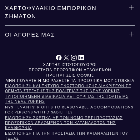
ΧΑΡΤΟΦΥΛΆΚΙΟ ΕΜΠΟΡΙΚΏΝ
ΣΗΜΆΤΩΝ
ΟΙ ΑΓΟΡΈΣ ΜΑΣ
ΧΆΡΤΗΣ ΙΣΤΌΤΟΠΟΥ
ΌΡΟΙ
ΠΡΟΣΤΑΣΊΑ ΠΡΟΣΩΠΙΚΏΝ ΔΕΔΟΜΈΝΩΝ
ΠΡΟΤΙΜΉΣΕΙΣ COOKIE
ΜΗΝ ΠΟΥΛΆΤΕ Ή ΜΟΙΡΆΖΕΣΤΕ ΤΑ ΠΡΟΣΩΠΙΚΆ ΜΟΥ ΣΤΟΙΧΕΊΑ
ΕΙΔΟΠΟΊΗΣΗ ΚΑΙ ΈΝΤΥΠΟ ΓΝΩΣΤΟΠΟΊΗΣΗΣ ΔΙΑΚΡΊΣΕΩΝ ΣΕ
ΘΈΜΑΤΑ ΣΤΈΓΑΣΗΣ ΤΗΣ ΠΟΛΙΤΕΊΑΣ ΤΗΣ ΝΈΑΣ ΥΌΡΚΗΣ
ΤΥΠΟΠΟΙΗΜΈΝΗ ΔΙΑΔΙΚΑΣΊΑ ΛΕΙΤΟΥΡΓΊΑΣ ΤΗΣ ΠΟΛΙΤΕΊΑΣ
ΤΗΣ ΝΈΑΣ ΥΌΡΚΗΣ
NYS TENANTS' RIGHTS TO REASONABLE ACCOMMODATIONS
FOR PERSONS WITH DISABILITIES
ΕΙΔΟΠΟΊΗΣΗ ΣΧΕΤΙΚΆ ΜΕ ΤΟΝ ΝΌΜΟ ΠΕΡΊ ΠΡΟΣΤΑΣΊΑΣ
ΠΡΟΣΩΠΙΚΏΝ ΔΕΔΟΜΈΝΩΝ ΤΩΝ ΚΑΤΑΝΑΛΩΤΏΝ ΤΗΣ
ΚΑΛΙΦΌΡΝΙΑ
ΕΙΔΟΠΟΊΗΣΗ ΓΙΑ ΤΗΝ ΠΡΟΣΤΑΣΊΑ ΤΩΝ ΚΑΤΑΝΑΛΩΤΏΝ ΤΟΥ
ΤΈΞΑΣ