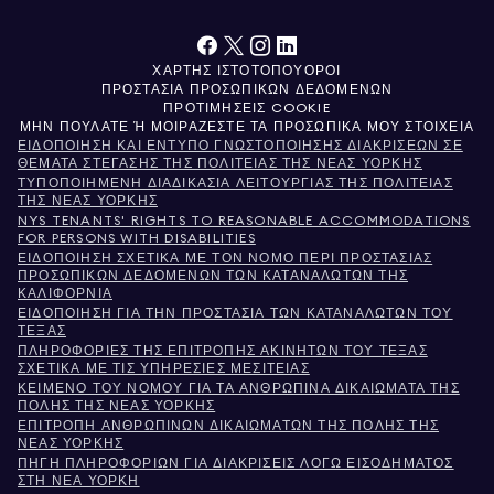
ΧΆΡΤΗΣ ΙΣΤΌΤΟΠΟΥ
ΌΡΟΙ
ΠΡΟΣΤΑΣΊΑ ΠΡΟΣΩΠΙΚΏΝ ΔΕΔΟΜΈΝΩΝ
ΠΡΟΤΙΜΉΣΕΙΣ COOKIE
ΜΗΝ ΠΟΥΛΆΤΕ Ή ΜΟΙΡΆΖΕΣΤΕ ΤΑ ΠΡΟΣΩΠΙΚΆ ΜΟΥ ΣΤΟΙΧΕΊΑ
ΕΙΔΟΠΟΊΗΣΗ ΚΑΙ ΈΝΤΥΠΟ ΓΝΩΣΤΟΠΟΊΗΣΗΣ ΔΙΑΚΡΊΣΕΩΝ ΣΕ
ΘΈΜΑΤΑ ΣΤΈΓΑΣΗΣ ΤΗΣ ΠΟΛΙΤΕΊΑΣ ΤΗΣ ΝΈΑΣ ΥΌΡΚΗΣ
ΤΥΠΟΠΟΙΗΜΈΝΗ ΔΙΑΔΙΚΑΣΊΑ ΛΕΙΤΟΥΡΓΊΑΣ ΤΗΣ ΠΟΛΙΤΕΊΑΣ
ΤΗΣ ΝΈΑΣ ΥΌΡΚΗΣ
NYS TENANTS' RIGHTS TO REASONABLE ACCOMMODATIONS
FOR PERSONS WITH DISABILITIES
ΕΙΔΟΠΟΊΗΣΗ ΣΧΕΤΙΚΆ ΜΕ ΤΟΝ ΝΌΜΟ ΠΕΡΊ ΠΡΟΣΤΑΣΊΑΣ
ΠΡΟΣΩΠΙΚΏΝ ΔΕΔΟΜΈΝΩΝ ΤΩΝ ΚΑΤΑΝΑΛΩΤΏΝ ΤΗΣ
ΚΑΛΙΦΌΡΝΙΑ
ΕΙΔΟΠΟΊΗΣΗ ΓΙΑ ΤΗΝ ΠΡΟΣΤΑΣΊΑ ΤΩΝ ΚΑΤΑΝΑΛΩΤΏΝ ΤΟΥ
ΤΈΞΑΣ
ΠΛΗΡΟΦΟΡΊΕΣ ΤΗΣ ΕΠΙΤΡΟΠΉΣ ΑΚΙΝΉΤΩΝ ΤΟΥ ΤΈΞΑΣ
ΣΧΕΤΙΚΆ ΜΕ ΤΙΣ ΥΠΗΡΕΣΊΕΣ ΜΕΣΙΤΕΊΑΣ
ΚΕΊΜΕΝΟ ΤΟΥ ΝΌΜΟΥ ΓΙΑ ΤΑ ΑΝΘΡΏΠΙΝΑ ΔΙΚΑΙΏΜΑΤΑ ΤΗΣ
ΠΌΛΗΣ ΤΗΣ ΝΈΑΣ ΥΌΡΚΗΣ
ΕΠΙΤΡΟΠΉ ΑΝΘΡΩΠΊΝΩΝ ΔΙΚΑΙΩΜΆΤΩΝ ΤΗΣ ΠΌΛΗΣ ΤΗΣ
ΝΈΑΣ ΥΌΡΚΗΣ
ΠΗΓΉ ΠΛΗΡΟΦΟΡΙΏΝ ΓΙΑ ΔΙΑΚΡΊΣΕΙΣ ΛΌΓΩ ΕΙΣΟΔΉΜΑΤΟΣ
ΣΤΗ ΝΈΑ ΥΌΡΚΗ