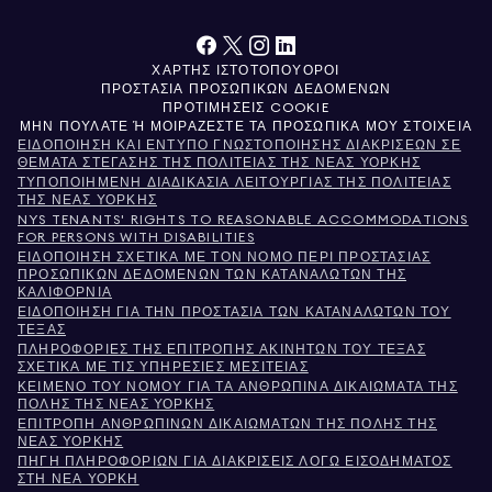
ΧΆΡΤΗΣ ΙΣΤΌΤΟΠΟΥ
ΌΡΟΙ
ΠΡΟΣΤΑΣΊΑ ΠΡΟΣΩΠΙΚΏΝ ΔΕΔΟΜΈΝΩΝ
ΠΡΟΤΙΜΉΣΕΙΣ COOKIE
ΜΗΝ ΠΟΥΛΆΤΕ Ή ΜΟΙΡΆΖΕΣΤΕ ΤΑ ΠΡΟΣΩΠΙΚΆ ΜΟΥ ΣΤΟΙΧΕΊΑ
ΕΙΔΟΠΟΊΗΣΗ ΚΑΙ ΈΝΤΥΠΟ ΓΝΩΣΤΟΠΟΊΗΣΗΣ ΔΙΑΚΡΊΣΕΩΝ ΣΕ
ΘΈΜΑΤΑ ΣΤΈΓΑΣΗΣ ΤΗΣ ΠΟΛΙΤΕΊΑΣ ΤΗΣ ΝΈΑΣ ΥΌΡΚΗΣ
ΤΥΠΟΠΟΙΗΜΈΝΗ ΔΙΑΔΙΚΑΣΊΑ ΛΕΙΤΟΥΡΓΊΑΣ ΤΗΣ ΠΟΛΙΤΕΊΑΣ
ΤΗΣ ΝΈΑΣ ΥΌΡΚΗΣ
NYS TENANTS' RIGHTS TO REASONABLE ACCOMMODATIONS
FOR PERSONS WITH DISABILITIES
ΕΙΔΟΠΟΊΗΣΗ ΣΧΕΤΙΚΆ ΜΕ ΤΟΝ ΝΌΜΟ ΠΕΡΊ ΠΡΟΣΤΑΣΊΑΣ
ΠΡΟΣΩΠΙΚΏΝ ΔΕΔΟΜΈΝΩΝ ΤΩΝ ΚΑΤΑΝΑΛΩΤΏΝ ΤΗΣ
ΚΑΛΙΦΌΡΝΙΑ
ΕΙΔΟΠΟΊΗΣΗ ΓΙΑ ΤΗΝ ΠΡΟΣΤΑΣΊΑ ΤΩΝ ΚΑΤΑΝΑΛΩΤΏΝ ΤΟΥ
ΤΈΞΑΣ
ΠΛΗΡΟΦΟΡΊΕΣ ΤΗΣ ΕΠΙΤΡΟΠΉΣ ΑΚΙΝΉΤΩΝ ΤΟΥ ΤΈΞΑΣ
ΣΧΕΤΙΚΆ ΜΕ ΤΙΣ ΥΠΗΡΕΣΊΕΣ ΜΕΣΙΤΕΊΑΣ
ΚΕΊΜΕΝΟ ΤΟΥ ΝΌΜΟΥ ΓΙΑ ΤΑ ΑΝΘΡΏΠΙΝΑ ΔΙΚΑΙΏΜΑΤΑ ΤΗΣ
ΠΌΛΗΣ ΤΗΣ ΝΈΑΣ ΥΌΡΚΗΣ
ΕΠΙΤΡΟΠΉ ΑΝΘΡΩΠΊΝΩΝ ΔΙΚΑΙΩΜΆΤΩΝ ΤΗΣ ΠΌΛΗΣ ΤΗΣ
ΝΈΑΣ ΥΌΡΚΗΣ
ΠΗΓΉ ΠΛΗΡΟΦΟΡΙΏΝ ΓΙΑ ΔΙΑΚΡΊΣΕΙΣ ΛΌΓΩ ΕΙΣΟΔΉΜΑΤΟΣ
ΣΤΗ ΝΈΑ ΥΌΡΚΗ